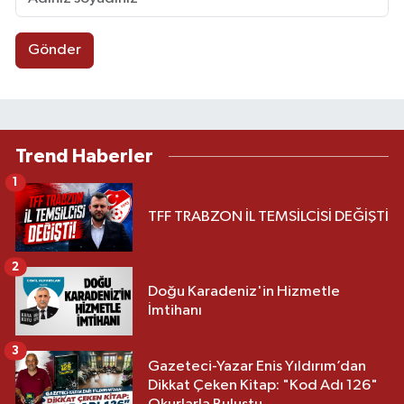
Gönder
Trend Haberler
1
TFF TRABZON İL TEMSİLCİSİ DEĞİŞTİ
2
Doğu Karadeniz'in Hizmetle
İmtihanı
3
Gazeteci-Yazar Enis Yıldırım’dan
Dikkat Çeken Kitap: "Kod Adı 126"