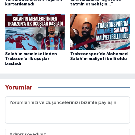
kurtarılamadı
tatmin etmek için..."
Salah'ın memleketinden
Trabzonspor’da Mohamed
Trabzon’a ilk uçuşlar
Salah’ın maliyeti belli oldu
başladı
Yorumlar