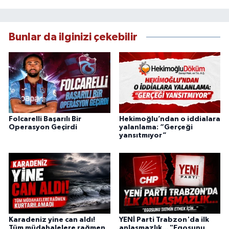
Bunlar da ilginizi çekebilir
Folcarelli Başarılı Bir
Hekimoğlu’ndan o iddialara
Operasyon Geçirdi
yalanlama: “Gerçeği
yansıtmıyor”
Karadeniz yine can aldı!
YENİ Parti Trabzon'da ilk
Tüm müdahalelere rağmen
anlaşmazlık... "Egosunu