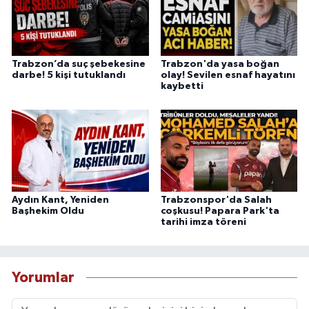
Trabzon’da suç şebekesine
Trabzon'da yasa boğan
darbe! 5 kişi tutuklandı
olay! Sevilen esnaf hayatını
kaybetti
Aydın Kant, Yeniden
Trabzonspor'da Salah
Başhekim Oldu
coşkusu! Papara Park'ta
tarihi imza töreni
Yorumlar