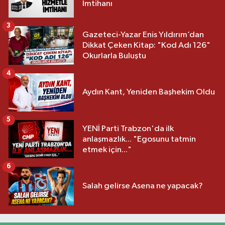
İmtihanı
3
Gazeteci-Yazar Enis Yıldırım’dan
Dikkat Çeken Kitap: "Kod Adı 126"
Okurlarla Buluştu
4
Aydın Kant, Yeniden Başhekim Oldu
5
YENİ Parti Trabzon'da ilk
anlaşmazlık... "Egosunu tatmin
etmek için..."
6
Salah gelirse Asena ne yapacak?