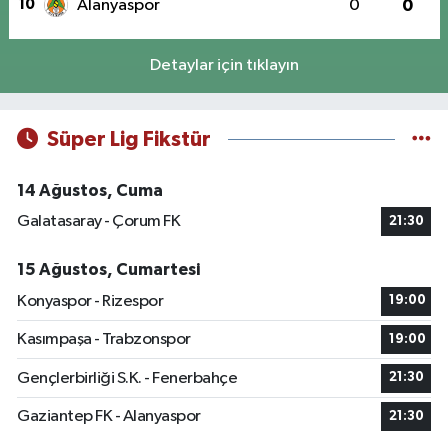
10
Alanyaspor
0
0
Detaylar için tıklayın
Süper Lig Fikstür
14 Ağustos, Cuma
Galatasaray - Çorum FK
21:30
15 Ağustos, Cumartesi
Konyaspor - Rizespor
19:00
Kasımpaşa - Trabzonspor
19:00
Gençlerbirliği S.K. - Fenerbahçe
21:30
Gaziantep FK - Alanyaspor
21:30