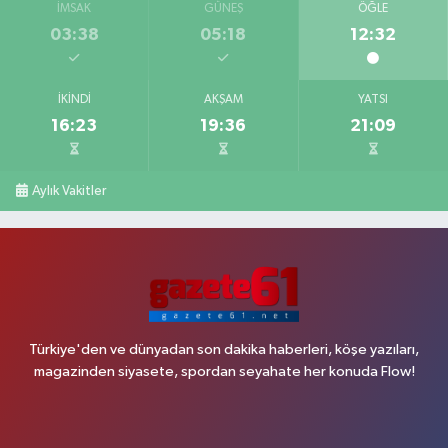
İMSAK
GÜNEŞ
ÖĞLE
03:38
05:18
12:32
İKINDI
AKŞAM
YATSI
16:23
19:36
21:09
Aylık Vakitler
Türkiye'den ve dünyadan son dakika haberleri, köşe yazıları,
magazinden siyasete, spordan seyahate her konuda Flow!