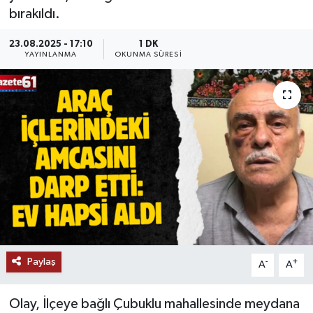
bırakıldı.
23.08.2025 - 17:10
1 DK
YAYINLANMA
OKUNMA SÜRESI
Paylaş
-
+
A
A
Olay, İlçeye bağlı Çubuklu mahallesinde meydana