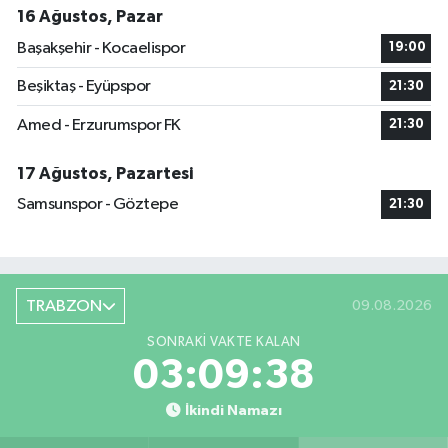
16 Ağustos, Pazar
Başakşehir - Kocaelispor
19:00
Beşiktaş - Eyüpspor
21:30
Amed - Erzurumspor FK
21:30
17 Ağustos, Pazartesi
Samsunspor - Göztepe
21:30
TRABZON
09.08.2026
SONRAKI VAKTE KALAN
03:09:38
İkindi Namazı