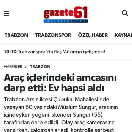
TRABZON
Trabzon Nöbetçi Eczaneler
TRABZON
TRABZONSPOR
ÖZEL HABER
KAYNA
TRABZONSPOR
Trabzon Hava Durumu
14:10
Trabzonspor'da flaş Mitongo gelişmesi!
ÖZEL HABER
Trabzon Namaz Vakitleri
KAYNAR KAZAN
Trabzon Trafik Yoğunluk Haritası
HABERLER
TRABZON
Araç içlerindeki amcasını
SİYASET
Süper Lig Puan Durumu ve Fikstür
darp etti: Ev hapsi aldı
GÜNDEM
Tüm Manşetler
Trabzon Arsin ilcesi Çubuklu Mahallesi’nde
yaşayan 80 yaşındaki Müslüm Sungur, aracının
Son Dakika Haberleri
içindeyken yeğeni Iskender Sungur (55)
tarafından darp edildi. Olay araç kamerasına
Haber Arşivi
yansırken, saldırganlar adli kontrolle serbest