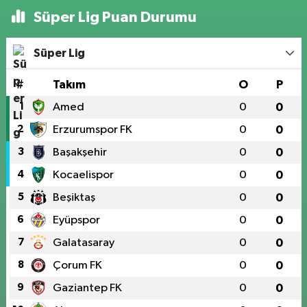
Süper Lig Puan Durumu
Süper Lig
#
Takım
O
P
1
Amed
0
0
2
Erzurumspor FK
0
0
3
Başakşehir
0
0
4
Kocaelispor
0
0
5
Beşiktaş
0
0
6
Eyüpspor
0
0
7
Galatasaray
0
0
8
Çorum FK
0
0
9
Gaziantep FK
0
0