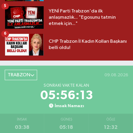
5
YENİ Parti Trabzon'da ilk
anlaşmazlık... "Egosunu tatmin
etmek için..."
6
CHP Trabzon İl Kadın Kolları Başkanı
belli oldu!
TRABZON
09.08.2026
SONRAKI VAKTE KALAN
05:56:13
İmsak Namazı
İMSAK
GÜNEŞ
ÖĞLE
03:38
05:18
12:32