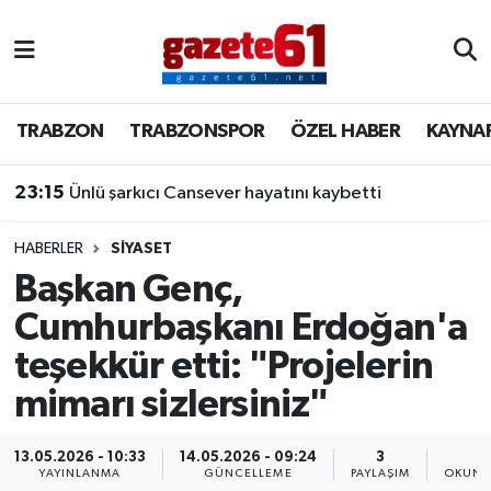
TRABZON
Trabzon Nöbetçi Eczaneler
TRABZON
TRABZONSPOR
ÖZEL HABER
KAYNA
TRABZONSPOR
Trabzon Hava Durumu
23:15
Ünlü şarkıcı Cansever hayatını kaybetti
ÖZEL HABER
Trabzon Namaz Vakitleri
KAYNAR KAZAN
Trabzon Trafik Yoğunluk Haritası
HABERLER
SİYASET
Başkan Genç,
SİYASET
Süper Lig Puan Durumu ve Fikstür
Cumhurbaşkanı Erdoğan'a
teşekkür etti: "Projelerin
GÜNDEM
Tüm Manşetler
mimarı sizlersiniz"
Son Dakika Haberleri
13.05.2026 - 10:33
14.05.2026 - 09:24
3
4
Haber Arşivi
YAYINLANMA
GÜNCELLEME
PAYLAŞIM
OKUNM