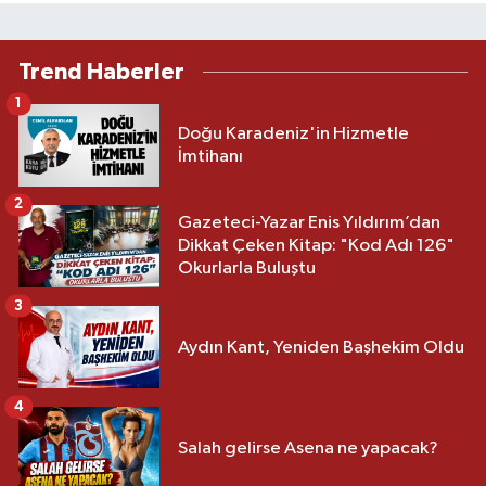
Trend Haberler
1
Doğu Karadeniz'in Hizmetle
İmtihanı
2
Gazeteci-Yazar Enis Yıldırım’dan
Dikkat Çeken Kitap: "Kod Adı 126"
Okurlarla Buluştu
3
Aydın Kant, Yeniden Başhekim Oldu
4
Salah gelirse Asena ne yapacak?