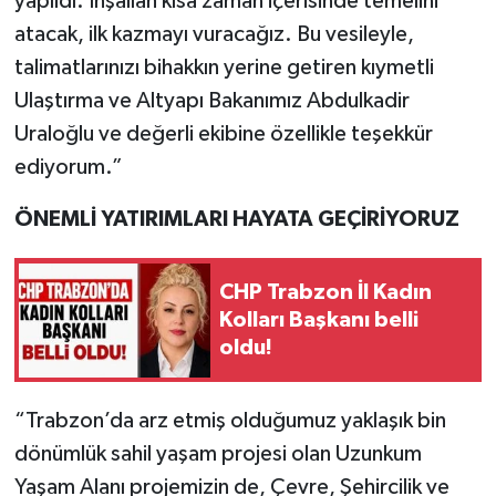
yapıldı. İnşallah kısa zaman içerisinde temelini
atacak, ilk kazmayı vuracağız. Bu vesileyle,
talimatlarınızı bihakkın yerine getiren kıymetli
Ulaştırma ve Altyapı Bakanımız Abdulkadir
Uraloğlu ve değerli ekibine özellikle teşekkür
ediyorum.”
ÖNEMLİ YATIRIMLARI HAYATA GEÇİRİYORUZ
CHP Trabzon İl Kadın
Kolları Başkanı belli
oldu!
“Trabzon’da arz etmiş olduğumuz yaklaşık bin
dönümlük sahil yaşam projesi olan Uzunkum
Yaşam Alanı projemizin de, Çevre, Şehircilik ve