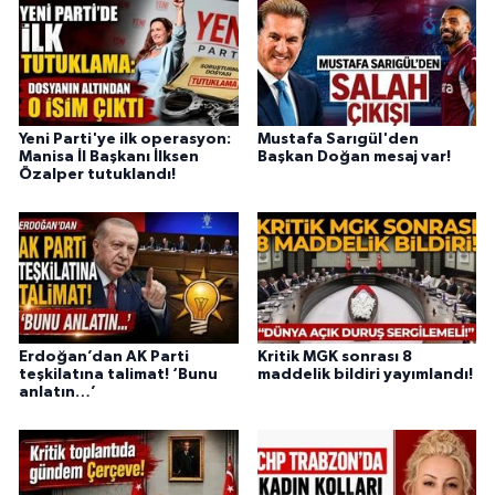
Yeni Parti'ye ilk operasyon:
Mustafa Sarıgül'den
Manisa İl Başkanı İlksen
Başkan Doğan mesaj var!
Özalper tutuklandı!
Erdoğan’dan AK Parti
Kritik MGK sonrası 8
teşkilatına talimat! ‘Bunu
maddelik bildiri yayımlandı!
anlatın…’