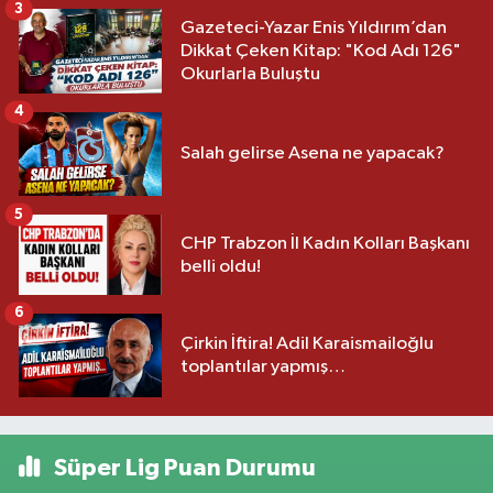
3
Gazeteci-Yazar Enis Yıldırım’dan
Dikkat Çeken Kitap: "Kod Adı 126"
Okurlarla Buluştu
4
Salah gelirse Asena ne yapacak?
5
CHP Trabzon İl Kadın Kolları Başkanı
belli oldu!
6
Çirkin İftira! Adil Karaismailoğlu
toplantılar yapmış…
Süper Lig Puan Durumu