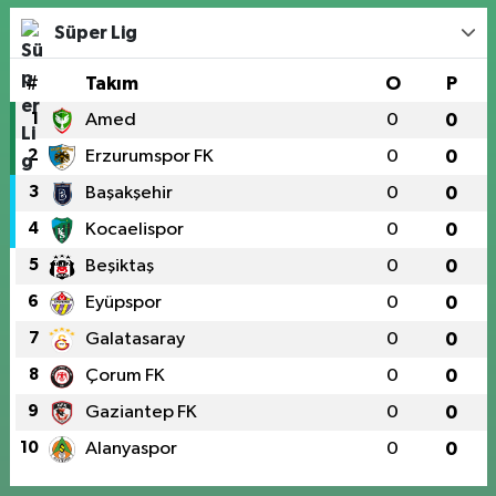
Süper Lig
#
Takım
O
P
1
Amed
0
0
2
Erzurumspor FK
0
0
3
Başakşehir
0
0
4
Kocaelispor
0
0
5
Beşiktaş
0
0
6
Eyüpspor
0
0
7
Galatasaray
0
0
8
Çorum FK
0
0
9
Gaziantep FK
0
0
10
Alanyaspor
0
0