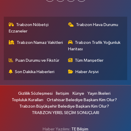
Trabzon Nöbetçi
Trabzon Hava Durumu
Eczaneler
Trabzon Namaz Vakitleri
Trabzon Trafik Yoğunluk
Haritası
Puan Durumu ve Fikstür
Tüm Manşetler
Son Dakika Haberleri
Haber Arşivi
Gizlilik Sözleşmesi
İletişim
Künye
Yayın İlkeleri
Topluluk Kuralları
Ortahisar Belediye Başkanı Kim Olur?
Trabzon Büyükşehir Belediye Başkanı Kim Olur?
TRABZON YEREL SEÇİM SONUÇLARI
Haber Yazılımı:
TE Bilişim