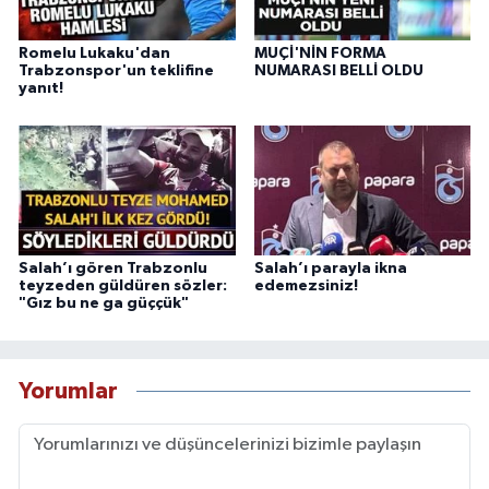
Romelu Lukaku'dan
MUÇİ'NİN FORMA
Trabzonspor'un teklifine
NUMARASI BELLİ OLDU
yanıt!
Salah’ı gören Trabzonlu
Salah’ı parayla ikna
teyzeden güldüren sözler:
edemezsiniz!
"Gız bu ne ga güççük"
Yorumlar