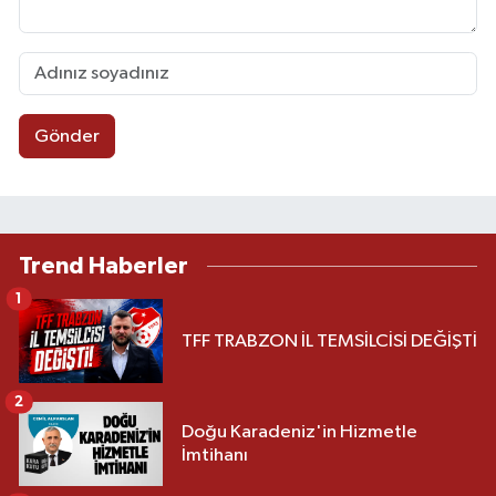
Gönder
Trend Haberler
1
TFF TRABZON İL TEMSİLCİSİ DEĞİŞTİ
2
Doğu Karadeniz'in Hizmetle
İmtihanı