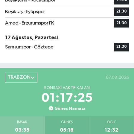
Başakşehir - Kocaelispor
19:00
Beşiktaş - Eyüpspor
21:30
Amed - Erzurumspor FK
21:30
17 Ağustos, Pazartesi
Samsunspor - Göztepe
21:30
TRABZON
07.08.2026
SONRAKI VAKTE KALAN
01:17:24
Güneş Namazı
İMSAK
GÜNEŞ
ÖĞLE
03:35
05:16
12:32