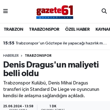
TRABZON
Trabzon Nöbetçi Eczaneler
TRABZON
TRABZONSPOR
ÖZEL HABER
KAYNA
TRABZONSPOR
Trabzon Hava Durumu
15:55
Trabzonspor'un Göztepe ile yapacağı hazırlık maçının kamp kadrosu belli oldu.
ÖZEL HABER
Trabzon Namaz Vakitleri
KAYNAR KAZAN
Trabzon Trafik Yoğunluk Haritası
HABERLER
TRABZONSPOR
Denis Dragus'un maliyeti
SİYASET
Süper Lig Puan Durumu ve Fikstür
belli oldu
GÜNDEM
Tüm Manşetler
Trabzonspor Kulübü, Denis Mihai Dragus
transferi için Standard De Liege ve oyuncunun
Son Dakika Haberleri
kendisi ile anlaşma sağlandığını açıkladı.
Haber Arşivi
25.06.2024 - 13:58
1 DK