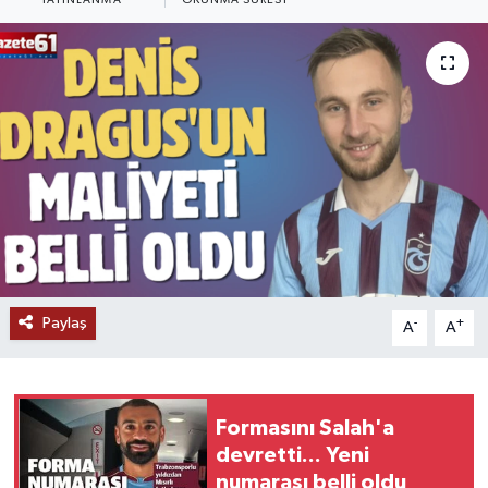
YAYINLANMA
OKUNMA SÜRESI
Paylaş
-
+
A
A
Formasını Salah'a
devretti... Yeni
numarası belli oldu