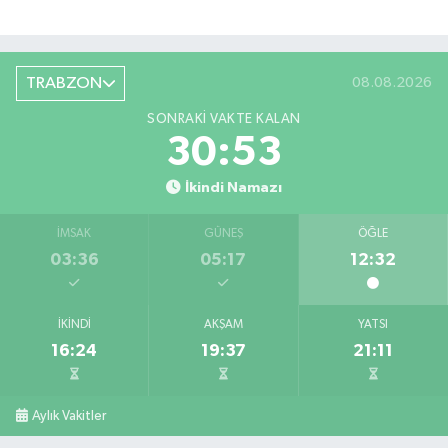
TRABZON
08.08.2026
SONRAKI VAKTE KALAN
30:52
İkindi Namazı
İMSAK
GÜNEŞ
ÖĞLE
03:36
05:17
12:32
İKINDI
AKŞAM
YATSI
16:24
19:37
21:11
Aylık Vakitler