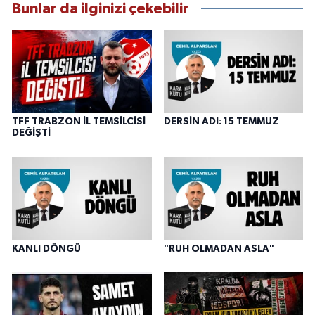
Bunlar da ilginizi çekebilir
TFF TRABZON İL TEMSİLCİSİ
DERSİN ADI: 15 TEMMUZ
DEĞİŞTİ
KANLI DÖNGÜ
"RUH OLMADAN ASLA"