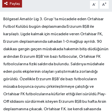
Paylaş
-
+
A
A
Bölgesel Amatör Lig 3. Grup'ta mücadele eden Ortahisar
Futbol Kulübü bugün deplasmanda Erzurum BŞB ile
karşılaştı. Ligde kalmak için mücadele veren Ortahisar FK,
Erzurum deplasmanında sahadan 1-0 mağlup ayrıldı. 90
dakikası gergin geçen müsbakada hakemin bitiş düdüğünün
ardından Erzurum BŞB'nin bazı futbocular, Ortahisar FK
futbolcularına fiziki saldırıda bulundu. Saldırıya müdahale
eden polis ekiplerinin olayları yatıştırmakta zorlandığı
görüldü. Özellikle Erzurum BŞB'de bazı futbolcuların
müsaba boyunca oyunu çirkinleştirmeye çalıştığı ve
Ortahisar FK futbolcularına küfürler ettiği ileri sürüldü.Play-
Off iddiasını sürdürmek isteyen Erzurum BŞB bu hafta Arsin
deplasmanına çıkacak. Ortahisar F.K. ise kendi sahasında