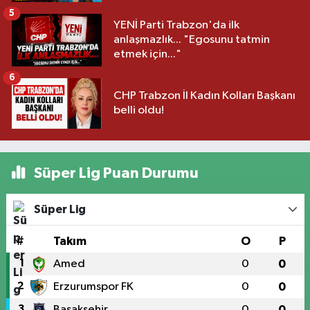
5
YENİ Parti Trabzon'da ilk
anlaşmazlık... "Egosunu tatmin
etmek için..."
6
CHP Trabzon İl Kadın Kolları Başkanı
belli oldu!
Süper Lig Puan Durumu
Süper Lig
#
Takım
O
P
1
Amed
0
0
2
Erzurumspor FK
0
0
3
Başakşehir
0
0