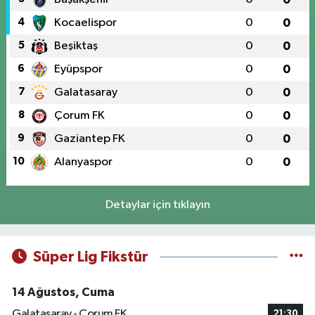
4
Kocaelispor
0
0
5
Beşiktaş
0
0
6
Eyüpspor
0
0
7
Galatasaray
0
0
8
Çorum FK
0
0
9
Gaziantep FK
0
0
10
Alanyaspor
0
0
Detaylar için tıklayın
Süper Lig Fikstür
14 Ağustos, Cuma
Galatasaray - Çorum FK
21:30