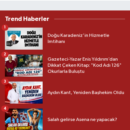
Trend Haberler
1
Doğu Karadeniz'in Hizmetle
İmtihanı
2
Gazeteci-Yazar Enis Yıldırım’dan
Dikkat Çeken Kitap: "Kod Adı 126"
Okurlarla Buluştu
3
Aydın Kant, Yeniden Başhekim Oldu
4
Salah gelirse Asena ne yapacak?