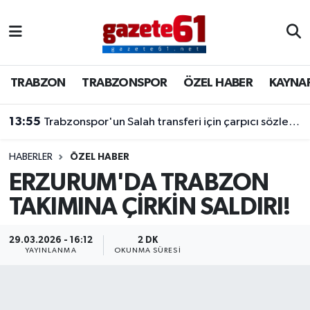
TRABZON
Trabzon Nöbetçi Eczaneler
TRABZON
TRABZONSPOR
ÖZEL HABER
KAYNA
TRABZONSPOR
Trabzon Hava Durumu
13:55
Trabzonspor'un Salah transferi için çarpıcı sözler! "Bu dünyaya bir mesajdır"
ÖZEL HABER
Trabzon Namaz Vakitleri
KAYNAR KAZAN
Trabzon Trafik Yoğunluk Haritası
HABERLER
ÖZEL HABER
ERZURUM'DA TRABZON
SİYASET
Süper Lig Puan Durumu ve Fikstür
TAKIMINA ÇİRKİN SALDIRI!
GÜNDEM
Tüm Manşetler
29.03.2026 - 16:12
2 DK
YAYINLANMA
OKUNMA SÜRESI
Son Dakika Haberleri
Haber Arşivi