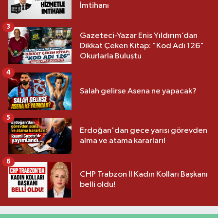
İmtihanı
3
Gazeteci-Yazar Enis Yıldırım’dan
Dikkat Çeken Kitap: "Kod Adı 126"
Okurlarla Buluştu
4
Salah gelirse Asena ne yapacak?
5
Erdoğan'dan gece yarısı görevden
alma ve atama kararları!
6
CHP Trabzon İl Kadın Kolları Başkanı
belli oldu!