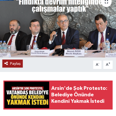
Paylaş
-
+
A
A
Arsin'de Şok Protesto:
Belediye Önünde
Kendini Yakmak İstedi