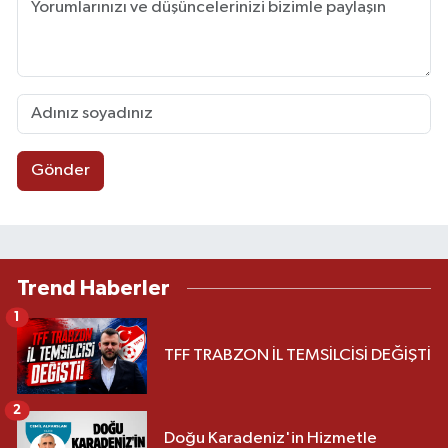
Gönder
Trend Haberler
1
TFF TRABZON İL TEMSİLCİSİ DEĞİŞTİ
2
Doğu Karadeniz'in Hizmetle