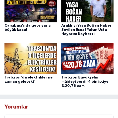
Çarşıbaşı'nda gece yarısı
Araklı'yı Yasa Boğan Haber:
büyük kaza!
Sevilen Esnaf Yalçın Usta
Hayatını Kaybetti
Trabzon'da elektrikler ne
Trabzon Büyükşehir
zaman gelecek?
müjdeyi verdi! 4 bin işçiye
%20,76 zam
Yorumlar