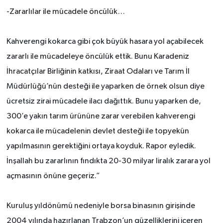
-Zararlılar ile mücadele öncülük…
Kahverengi kokarca gibi çok büyük hasara yol açabilecek
zararlı ile mücadeleye öncülük ettik. Bunu Karadeniz
İhracatçılar Birliğinin katkısı, Ziraat Odaları ve Tarım İl
Müdürlüğü’nün desteği ile yaparken de örnek olsun diye
ücretsiz zirai mücadele ilacı dağıttık. Bunu yaparken de,
300’e yakın tarım ürününe zarar verebilen kahverengi
kokarca ile mücadelenin devlet desteği ile topyekün
yapılmasının gerektiğini ortaya koyduk. Rapor eyledik.
İnşallah bu zararlının fındıkta 20-30 milyar liralık zarara yol
açmasının önüne geçeriz.”
Kuruluş yıldönümü nedeniyle borsa binasının girişinde
2004 yılında hazırlanan Trabzon’un güzelliklerini içeren