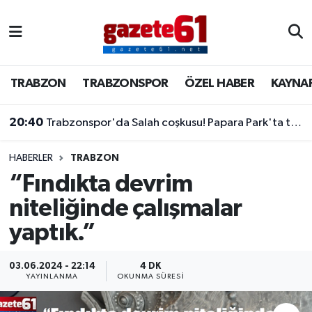
TRABZON
Trabzon Nöbetçi Eczaneler
TRABZON
TRABZONSPOR
ÖZEL HABER
KAYNA
TRABZONSPOR
Trabzon Hava Durumu
20:40
Trabzonspor'da Salah coşkusu! Papara Park'ta tarihi imza töreni
ÖZEL HABER
Trabzon Namaz Vakitleri
KAYNAR KAZAN
Trabzon Trafik Yoğunluk Haritası
HABERLER
TRABZON
“Fındıkta devrim
SİYASET
Süper Lig Puan Durumu ve Fikstür
niteliğinde çalışmalar
yaptık.”
GÜNDEM
Tüm Manşetler
Son Dakika Haberleri
03.06.2024 - 22:14
4 DK
YAYINLANMA
OKUNMA SÜRESI
Haber Arşivi