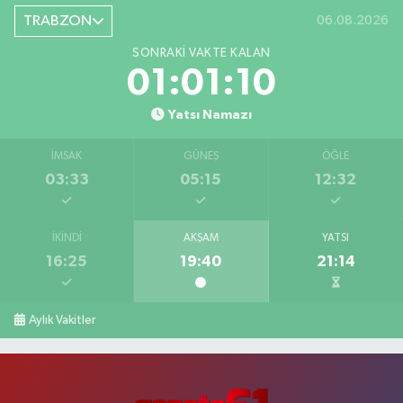
TRABZON
06.08.2026
SONRAKI VAKTE KALAN
01:01:10
Yatsı Namazı
İMSAK
GÜNEŞ
ÖĞLE
03:33
05:15
12:32
İKINDI
AKŞAM
YATSI
16:25
19:40
21:14
Aylık Vakitler