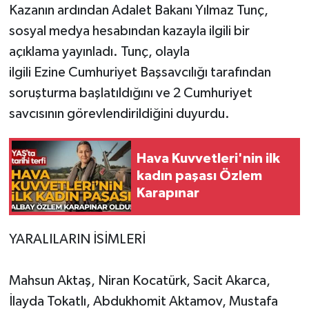
Kazanın ardından Adalet Bakanı Yılmaz Tunç,
sosyal medya hesabından kazayla ilgili bir
açıklama yayınladı. Tunç, olayla
ilgili Ezine Cumhuriyet Başsavcılığı tarafından
soruşturma başlatıldığını ve 2 Cumhuriyet
savcısının görevlendirildiğini duyurdu.
Hava Kuvvetleri'nin ilk
kadın paşası Özlem
Karapınar
YARALILARIN İSİMLERİ
Mahsun Aktaş, Niran Kocatürk, Sacit Akarca,
İlayda Tokatlı, Abdukhomit Aktamov, Mustafa