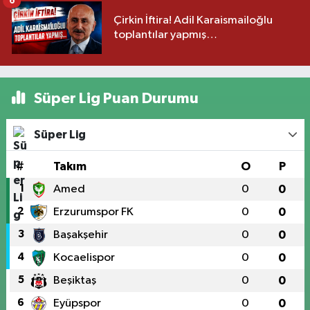
6
Çirkin İftira! Adil Karaismailoğlu
toplantılar yapmış…
Süper Lig Puan Durumu
Süper Lig
#
Takım
O
P
1
Amed
0
0
2
Erzurumspor FK
0
0
3
Başakşehir
0
0
4
Kocaelispor
0
0
5
Beşiktaş
0
0
6
Eyüpspor
0
0