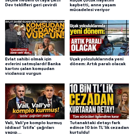
seçme nedeni ortaya çıktı!
Küçük çocuk hayatını
Dev teklifleri geri çevirdi
kaybetti, anne yaşam
mücadelesi veriyor
Evlat sahibi olmak için
Uçak yolculuklarında yeni
evlerini satmışlardı! Banka
dönem: Artık paralı olacak
kartını çalan komşudan
vicdansız vurgun
Vali, Vali’ye komplo kurmuş
Tutanaktaki detayı fark
iddiası! ‘İstifa’ çağrıları
edince 10 bin TL'lik cezadan
yapıp…
kurtuldu!