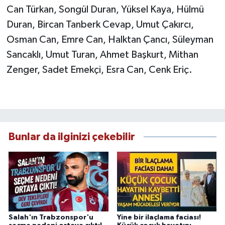
Can Türkan, Songül Duran, Yüksel Kaya, Hülmü
Duran, Bircan Tanberk Cevap, Umut Çakırcı,
Osman Can, Emre Can, Halktan Çancı, Süleyman
Sancaklı, Umut Turan, Ahmet Başkurt, Mithan
Zenger, Sadet Emekçi, Esra Can, Cenk Eriç.
Bunlar da ilginizi çekebilir
Salah'ın Trabzonspor'u
Yine bir ilaçlama faciası!