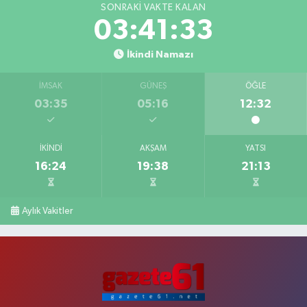
SONRAKI VAKTE KALAN
03:41:33
İkindi Namazı
İMSAK
GÜNEŞ
ÖĞLE
03:35
05:16
12:32
İKINDI
AKŞAM
YATSI
16:24
19:38
21:13
Aylık Vakitler