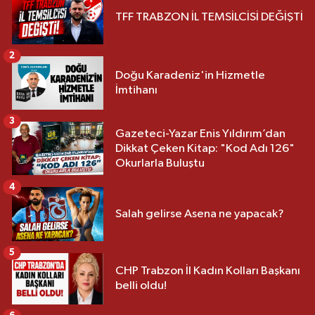
TFF TRABZON İL TEMSİLCİSİ DEĞİŞTİ
2
Doğu Karadeniz'in Hizmetle
İmtihanı
3
Gazeteci-Yazar Enis Yıldırım’dan
Dikkat Çeken Kitap: "Kod Adı 126"
Okurlarla Buluştu
4
Salah gelirse Asena ne yapacak?
5
CHP Trabzon İl Kadın Kolları Başkanı
belli oldu!