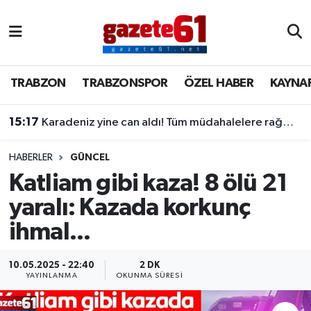
TRABZON
Trabzon Nöbetçi Eczaneler
TRABZON
TRABZONSPOR
ÖZEL HABER
KAYNA
TRABZONSPOR
Trabzon Hava Durumu
15:17
Karadeniz yine can aldı! Tüm müdahalelere rağmen kurtarılamadı
ÖZEL HABER
Trabzon Namaz Vakitleri
KAYNAR KAZAN
Trabzon Trafik Yoğunluk Haritası
HABERLER
GÜNCEL
Katliam gibi kaza! 8 ölü 21
SİYASET
Süper Lig Puan Durumu ve Fikstür
yaralı: Kazada korkunç
ihmal...
GÜNDEM
Tüm Manşetler
Son Dakika Haberleri
10.05.2025 - 22:40
2 DK
YAYINLANMA
OKUNMA SÜRESI
Haber Arşivi