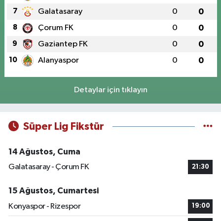
7
Galatasaray
0
0
8
Çorum FK
0
0
9
Gaziantep FK
0
0
10
Alanyaspor
0
0
Detaylar için tıklayın
Süper Lig Fikstür
14 Ağustos, Cuma
Galatasaray - Çorum FK
21:30
15 Ağustos, Cumartesi
Konyaspor - Rizespor
19:00