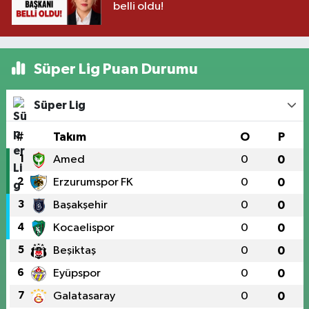
belli oldu!
Süper Lig Puan Durumu
Süper Lig
#
Takım
O
P
1
Amed
0
0
2
Erzurumspor FK
0
0
3
Başakşehir
0
0
4
Kocaelispor
0
0
5
Beşiktaş
0
0
6
Eyüpspor
0
0
7
Galatasaray
0
0