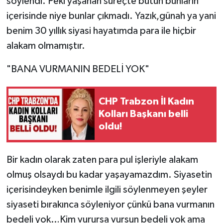
söylendi. Peki yaşanan süreçte bütün bunların
içerisinde niye bunlar çıkmadı. Yazık,günah ya yani
benim 30 yıllık siyasi hayatımda para ile hiçbir
alakam olmamıştır.
"BANA VURMANIN BEDELİ YOK"
CHP Trabzon İl Kadın
Kolları Başkanı belli
oldu!
Bir kadın olarak zaten para pul işleriyle alakam
olmuş olsaydı bu kadar yaşayamazdım. Siyasetin
içerisindeyken benimle ilgili söylenmeyen şeyler
siyaseti bırakınca söyleniyor çünkü bana vurmanın
bedeli yok…Kim vurursa vursun bedeli yok ama