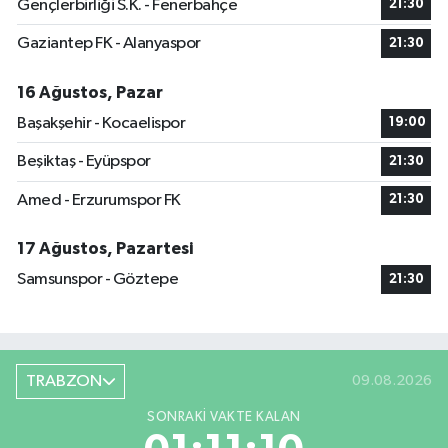
Gençlerbirliği S.K. - Fenerbahçe
21:30
Gaziantep FK - Alanyaspor
21:30
16 Ağustos, Pazar
Başakşehir - Kocaelispor
19:00
Beşiktaş - Eyüpspor
21:30
Amed - Erzurumspor FK
21:30
17 Ağustos, Pazartesi
Samsunspor - Göztepe
21:30
TRABZON
09.08.2026
SONRAKI VAKTE KALAN