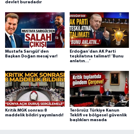
devlet buradadır
Mustafa Sarıgül'den
Erdoğan’dan AK Parti
Başkan Doğan mesaj var!
teşkilatına talimat! ‘Bunu
anlatın…’
Kritik MGK sonrası 8
Terörsüz Türkiye Kanun
maddelik bildiri yayımlandı!
Teklifi ve bölgesel güvenlik
başlıkları masada