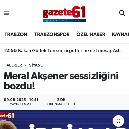
TRABZON
Trabzon Nöbetçi Eczaneler
TRABZON
TRABZONSPOR
ÖZEL HABER
KAYNA
TRABZONSPOR
Trabzon Hava Durumu
12:55
Bakan Gürlek’ten suç örgütlerine net mesaj: Asla meydanı boş sanmayın, devlet buradadır
ÖZEL HABER
Trabzon Namaz Vakitleri
KAYNAR KAZAN
Trabzon Trafik Yoğunluk Haritası
HABERLER
SİYASET
Meral Akşener sessizliğini
SİYASET
Süper Lig Puan Durumu ve Fikstür
bozdu!
GÜNDEM
Tüm Manşetler
09.08.2025 - 19:11
2 DK
YAYINLANMA
OKUNMA SÜRESI
Son Dakika Haberleri
Haber Arşivi