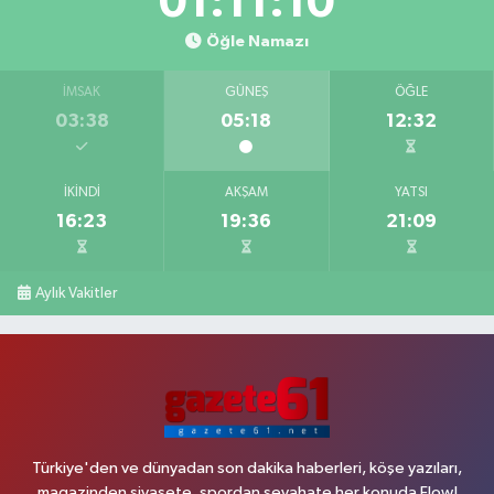
01:11:09
Öğle Namazı
İMSAK
GÜNEŞ
ÖĞLE
03:38
05:18
12:32
İKINDI
AKŞAM
YATSI
16:23
19:36
21:09
Aylık Vakitler
Türkiye'den ve dünyadan son dakika haberleri, köşe yazıları,
magazinden siyasete, spordan seyahate her konuda Flow!