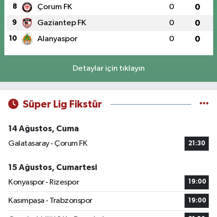
8
Çorum FK
0
0
9
Gaziantep FK
0
0
10
Alanyaspor
0
0
Detaylar için tıklayın
Süper Lig Fikstür
14 Ağustos, Cuma
Galatasaray - Çorum FK
21:30
15 Ağustos, Cumartesi
Konyaspor - Rizespor
19:00
Kasımpaşa - Trabzonspor
19:00