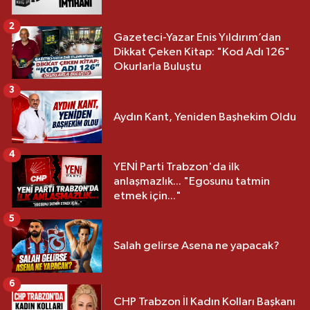
2
Gazeteci-Yazar Enis Yıldırım’dan
Dikkat Çeken Kitap: "Kod Adı 126"
Okurlarla Buluştu
3
Aydın Kant, Yeniden Başhekim Oldu
4
YENİ Parti Trabzon'da ilk
anlaşmazlık... "Egosunu tatmin
etmek için..."
5
Salah gelirse Asena ne yapacak?
6
CHP Trabzon İl Kadın Kolları Başkanı