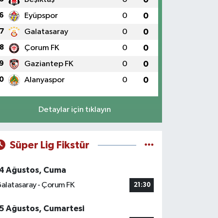
6
Eyüpspor
0
0
7
Galatasaray
0
0
8
Çorum FK
0
0
9
Gaziantep FK
0
0
0
Alanyaspor
0
0
Detaylar için tıklayın
Süper Lig Fikstür
4 Ağustos, Cuma
alatasaray - Çorum FK
21:30
5 Ağustos, Cumartesi