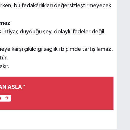
rurken, bu fedakârlıkları değersizleştirmeyecek
lmaz
 ihtiyaç duyduğu şey, dolaylı ifadeler değil,
ye karşı çıkıldığı sağlıklı biçimde tartışılamaz.
tür.
akır.
AN ASLA"
e