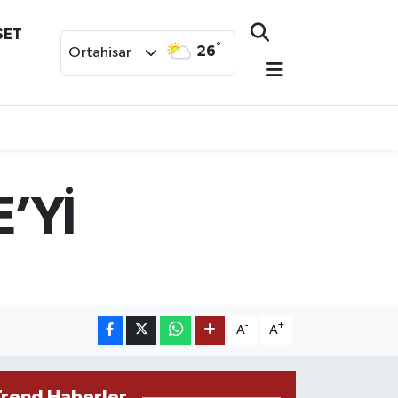
SET
°
26
Ortahisar
’Yİ
-
+
A
A
Trend Haberler