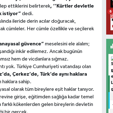
lep ettiklerini belirterek
, ‘’Kürtler devletle
6
 istiyor”
dedi.
ında ileride derin acılar doğuracak,
cak cümleler. Her cümle özellikle ve seçilerek
“anayasal güvence”
meselesini ele alalım;
aşandığı inkâr edilemez. Ancak bugünün
amsız hem de vicdanlara sığmaz.
kıntı yok. Türkiye Cumhuriyeti vatandaşı olan
z’da, Çerkez’de, Türk’de aynı haklara
 haklara sahip.
asal olarak tüm bireylere eşit haklar tanıyor.
vine girişe, eğitimden sağlığa kadar temel
 farklı kökenlerden gelen bireylerin devletin
ği bir gerçek.