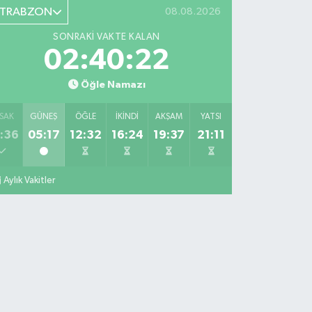
TRABZON
08.08.2026
SONRAKI VAKTE KALAN
02:40:21
Öğle Namazı
SAK
GÜNEŞ
ÖĞLE
İKINDI
AKŞAM
YATSI
:36
05:17
12:32
16:24
19:37
21:11
Aylık Vakitler