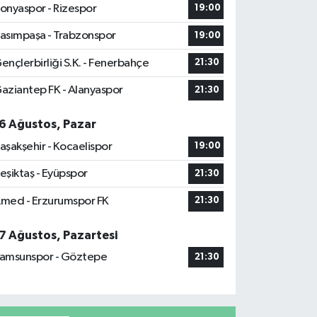
onyaspor - Rizespor
19:00
asımpaşa - Trabzonspor
19:00
ençlerbirliği S.K. - Fenerbahçe
21:30
aziantep FK - Alanyaspor
21:30
6 Ağustos, Pazar
aşakşehir - Kocaelispor
19:00
eşiktaş - Eyüpspor
21:30
med - Erzurumspor FK
21:30
7 Ağustos, Pazartesi
amsunspor - Göztepe
21:30