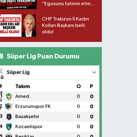
"Egosunu tatmin etmek
için..."
CHP Trabzon İl Kadın
Kolları Başkanı belli
oldu!
Süper Lig Puan Durumu
Süper Lig
#
Takım
O
P
1
Amed
0
0
2
Erzurumspor FK
0
0
3
Başakşehir
0
0
4
Kocaelispor
0
0
5
Beşiktaş
0
0