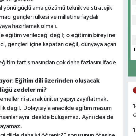
l yönü güçlü ama çözümü teknik ve stratejik
macı gençleri ülkesi ve milletine faydalı
nyaya hazırlamak olmalı.
eğitim verileceği değil; o eğitimin bireyi ne
iyacı, gençleri içine kapatan değil, dünyaya açan
1
 eğitim tartışmasından çok daha fazlasını ifade
tıyor: Eğitim dili üzerinden oluşacak
lüğü zedeler mi?
emellerini atarak üniter yapıyı zayıflatmak.
1
ınlık değil. Dolayısıyla anadilde eğitim masum
G
 insanlar aynı idealde buluşamaz. Aynı idealde
aşayamaz.
1
i dilde daha iyi öğrenir?” sorusunun ötesine