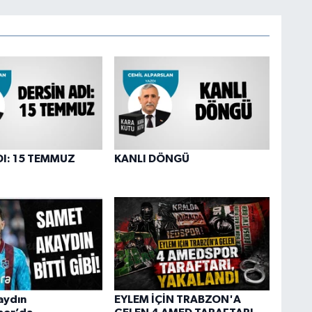
DI: 15 TEMMUZ
KANLI DÖNGÜ
aydın
EYLEM İÇİN TRABZON'A