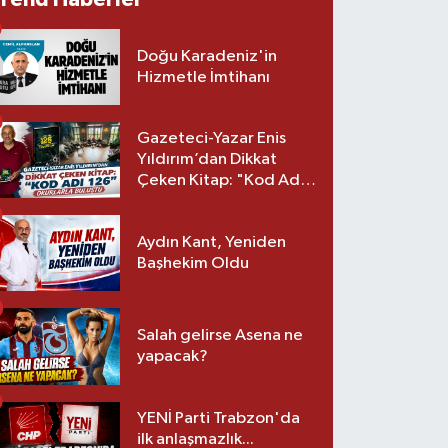
Doğu Karadeniz'in
Hizmetle İmtihanı
Gazeteci-Yazar Enis
Yıldırım’dan Dikkat
Çeken Kitap: "Kod Adı
126" Okurlarla Buluştu
Aydın Kant, Yeniden
Başhekim Oldu
Salah gelirse Asena ne
yapacak?
YENİ Parti Trabzon'da
ilk anlaşmazlık...