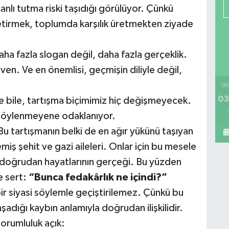
nlı tutma riski taşıdığı görülüyor. Çünkü
e getirmek, toplumda karşılık üretmekten ziyade
Daha fazla slogan değil, daha fazla gerçeklik.
ven. Ve en önemlisi, geçmişin diliyle değil,
İM
03
se bile, tartışma biçimimiz hiç değişmeyecek.
, söylenmeyene odaklanıyor.
. Bu tartışmanın belki de en ağır yükünü taşıyan
ş şehit ve gazi aileleri. Onlar için bu mesele
l; doğrudan hayatlarının gerçeği. Bu yüzden
e sert:
“Bunca fedakârlık ne içindi?”
ir siyasi söylemle geçiştirilemez. Çünkü bu
adığı kaybın anlamıyla doğrudan ilişkilidir.
sorumluluk açık: