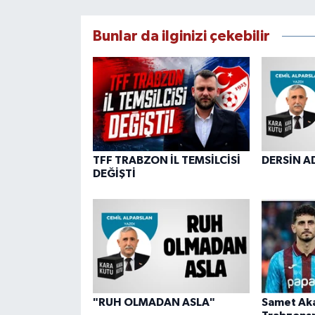
Bunlar da ilginizi çekebilir
TFF TRABZON İL TEMSİLCİSİ
DERSİN A
DEĞİŞTİ
"RUH OLMADAN ASLA"
Samet Ak