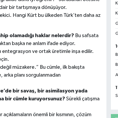
K
dair bir tartışmaya dönüşüyor.
K
ekici. Hangi Kürt bu ülkeden Türk’ten daha az
G
G
ahip olamadığı haklar nelerdir?
Bu safsata
maktan başka ne anlam ifade ediyor.
1
lı entegrasyon ve ortak üretimle inşa edilir.
B
çin.
B
 değil müzakere.” Bu cümle, ilk bakışta
e, arka planı sorgulanmadan
A
1
e’de bir savaş, bir asimilasyon yada
S
çma bir cümle kuruyorsunuz?
Sürekli çatışma
ür açıklamaların önemli bir kısmının, çözüm