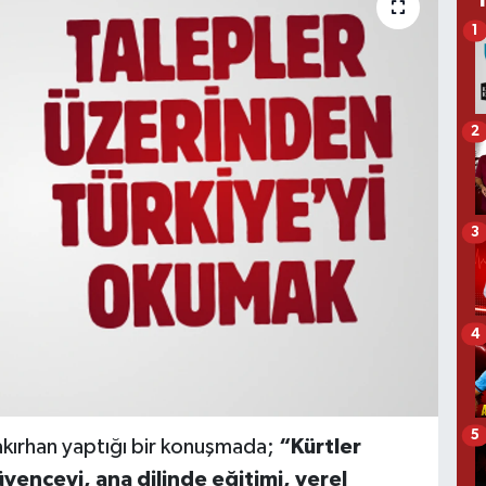
1
2
3
4
5
kırhan yaptığı bir konuşmada;
“Kürtler
venceyi, ana dilinde eğitimi, yerel