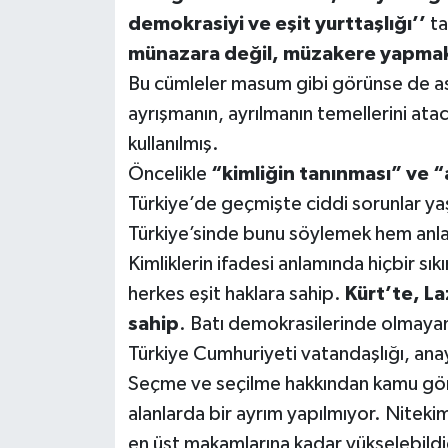
demokrasiyi ve eşit yurttaşlığı’’
ta
münazara değil, müzakere yapmak
Bu cümleler masum gibi görünse de asl
ayrışmanın, ayrılmanın temellerini ata
kullanılmış.
Öncelikle
“kimliğin tanınması” ve 
Türkiye’de geçmişte ciddi sorunlar y
Türkiye’sinde bunu söylemek hem anl
Kimliklerin ifadesi anlamında hiçbir sı
herkes eşit haklara sahip.
Kürt’te, La
sahip
. Batı demokrasilerinde olmayan
Türkiye Cumhuriyeti vatandaşlığı, anay
Seçme ve seçilme hakkından kamu göre
alanlarda bir ayrım yapılmıyor. Nitekim
en üst makamlarına kadar yükselebildi