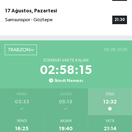
17 Ağustos, Pazartesi
Samsunspor - Göztepe
21:30
TRABZON
06.08.2026
SONRAKI VAKTE KALAN
02:58:14
İkindi Namazı
İMSAK
GÜNEŞ
ÖĞLE
03:33
05:15
12:32
İKINDI
AKŞAM
YATSI
16:25
19:40
21:14