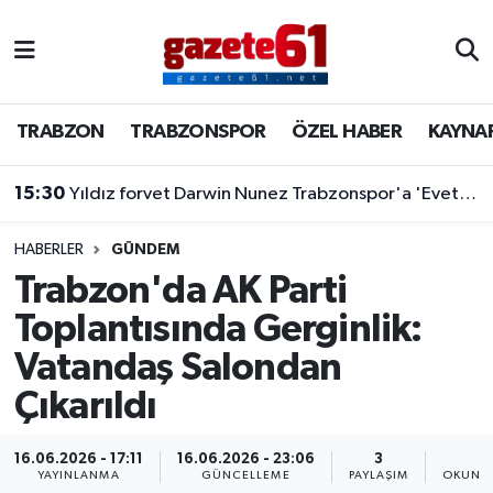
TRABZON
Trabzon Nöbetçi Eczaneler
TRABZON
TRABZONSPOR
ÖZEL HABER
KAYNA
TRABZONSPOR
Trabzon Hava Durumu
15:30
Yıldız forvet Darwin Nunez Trabzonspor'a 'Evet' dedi
ÖZEL HABER
Trabzon Namaz Vakitleri
KAYNAR KAZAN
Trabzon Trafik Yoğunluk Haritası
HABERLER
GÜNDEM
Trabzon'da AK Parti
SİYASET
Süper Lig Puan Durumu ve Fikstür
Toplantısında Gerginlik:
Vatandaş Salondan
GÜNDEM
Tüm Manşetler
Çıkarıldı
Son Dakika Haberleri
16.06.2026 - 17:11
16.06.2026 - 23:06
3
1
Haber Arşivi
YAYINLANMA
GÜNCELLEME
PAYLAŞIM
OKUNMA