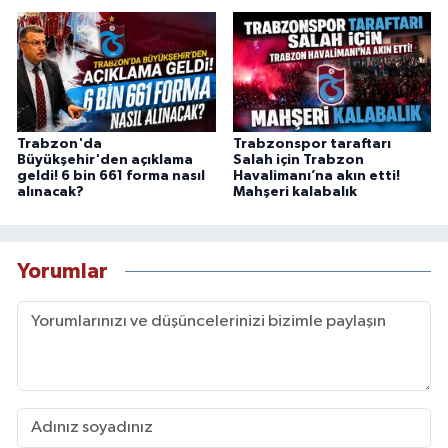
Trabzon'da
Trabzonspor taraftarı
Büyükşehir'den açıklama
Salah için Trabzon
geldi! 6 bin 661 forma nasıl
Havalimanı’na akın etti!
alınacak?
Mahşeri kalabalık
Yorumlar