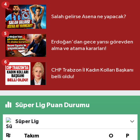
4
Salah gelirse Asena ne yapacak?
5
Erdoğan'dan gece yarısı görevden
alma ve atama kararları!
6
CHP Trabzon İl Kadın Kolları Başkanı
belli oldu!
Süper Lig Puan Durumu
Süper Lig
#
Takım
O
P