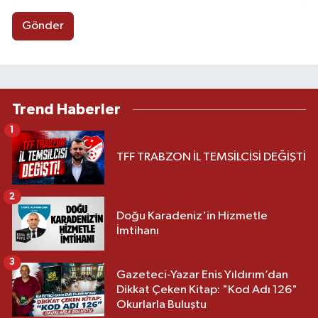
Gönder
Trend Haberler
1
TFF TRABZON İL TEMSİLCİSİ DEĞİŞTİ
2
Doğu Karadeniz'in Hizmetle
İmtihanı
3
Gazeteci-Yazar Enis Yıldırım’dan
Dikkat Çeken Kitap: "Kod Adı 126"
Okurlarla Buluştu