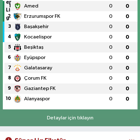
1
Amed
0
0
2
Erzurumspor FK
0
0
3
Başakşehir
0
0
4
Kocaelispor
0
0
5
Beşiktaş
0
0
6
Eyüpspor
0
0
7
Galatasaray
0
0
8
Çorum FK
0
0
9
Gaziantep FK
0
0
10
Alanyaspor
0
0
Detaylar için tıklayın