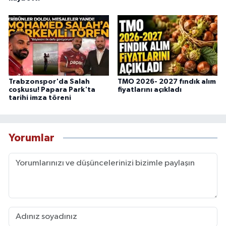
Trabzonspor'da Salah
TMO 2026- 2027 fındık alım
coşkusu! Papara Park'ta
fiyatlarını açıkladı
tarihi imza töreni
Yorumlar