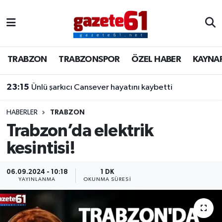
TRABZON
Trabzon Nöbetçi Eczaneler
TRABZON
TRABZONSPOR
ÖZEL HABER
KAYNA
TRABZONSPOR
Trabzon Hava Durumu
23:15
Ünlü şarkıcı Cansever hayatını kaybetti
ÖZEL HABER
Trabzon Namaz Vakitleri
KAYNAR KAZAN
Trabzon Trafik Yoğunluk Haritası
HABERLER
TRABZON
Trabzon’da elektrik
SİYASET
Süper Lig Puan Durumu ve Fikstür
kesintisi!
GÜNDEM
Tüm Manşetler
06.09.2024 - 10:18
1 DK
YAYINLANMA
OKUNMA SÜRESI
Son Dakika Haberleri
Haber Arşivi