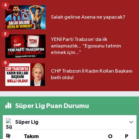
4
Salah gelirse Asena ne yapacak?
5
YENİ Parti Trabzon'da ilk
anlaşmazlık... "Egosunu tatmin
etmek için..."
6
CHP Trabzon İl Kadın Kolları Başkanı
belli oldu!
Süper Lig Puan Durumu
Süper Lig
#
Takım
O
P