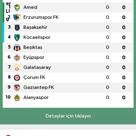
1
Amed
0
0
2
Erzurumspor FK
0
0
3
Başakşehir
0
0
4
Kocaelispor
0
0
5
Beşiktaş
0
0
6
Eyüpspor
0
0
7
Galatasaray
0
0
8
Çorum FK
0
0
9
Gaziantep FK
0
0
10
Alanyaspor
0
0
Detaylar için tıklayın