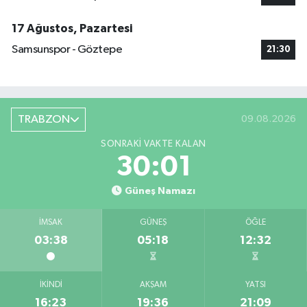
17 Ağustos, Pazartesi
Samsunspor - Göztepe
21:30
TRABZON
09.08.2026
SONRAKI VAKTE KALAN
30:00
Güneş Namazı
İMSAK
GÜNEŞ
ÖĞLE
03:38
05:18
12:32
İKINDI
AKŞAM
YATSI
16:23
19:36
21:09