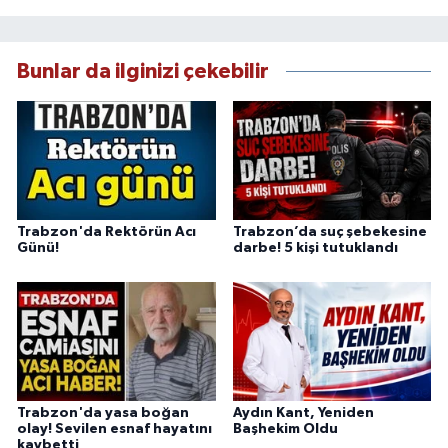
Bunlar da ilginizi çekebilir
Trabzon'da Rektörün Acı
Trabzon’da suç şebekesine
Günü!
darbe! 5 kişi tutuklandı
Trabzon'da yasa boğan
Aydın Kant, Yeniden
olay! Sevilen esnaf hayatını
Başhekim Oldu
kaybetti