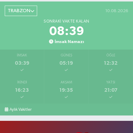
TRABZON
10.08.2026
SONRAKI VAKTE KALAN
08:38
İmsak Namazı
İMSAK
GÜNEŞ
ÖĞLE
03:39
05:19
12:32
İKINDI
AKŞAM
YATSI
16:23
19:35
21:07
Aylık Vakitler