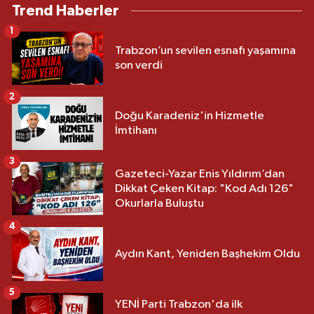
Trend Haberler
1
Trabzon’un sevilen esnafı yaşamına
son verdi
2
Doğu Karadeniz'in Hizmetle
İmtihanı
3
Gazeteci-Yazar Enis Yıldırım’dan
Dikkat Çeken Kitap: "Kod Adı 126"
Okurlarla Buluştu
4
Aydın Kant, Yeniden Başhekim Oldu
5
YENİ Parti Trabzon'da ilk