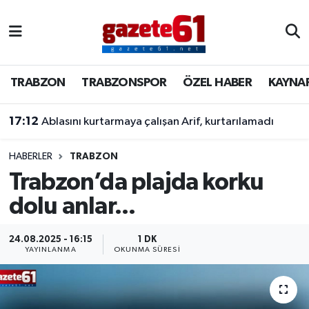
TRABZON
Trabzon Nöbetçi Eczaneler
TRABZON
TRABZONSPOR
ÖZEL HABER
KAYNA
TRABZONSPOR
Trabzon Hava Durumu
17:12
Ablasını kurtarmaya çalışan Arif, kurtarılamadı
ÖZEL HABER
Trabzon Namaz Vakitleri
KAYNAR KAZAN
Trabzon Trafik Yoğunluk Haritası
HABERLER
TRABZON
Trabzon’da plajda korku
SİYASET
Süper Lig Puan Durumu ve Fikstür
dolu anlar...
GÜNDEM
Tüm Manşetler
24.08.2025 - 16:15
1 DK
YAYINLANMA
OKUNMA SÜRESI
Son Dakika Haberleri
Haber Arşivi