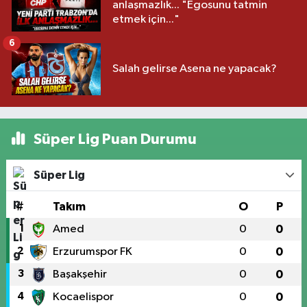
anlaşmazlık... "Egosunu tatmin
etmek için..."
6
Salah gelirse Asena ne yapacak?
Süper Lig Puan Durumu
Süper Lig
#
Takım
O
P
1
Amed
0
0
2
Erzurumspor FK
0
0
3
Başakşehir
0
0
4
Kocaelispor
0
0