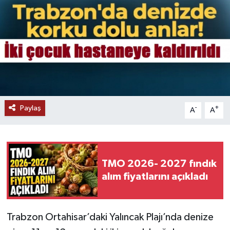
Paylaş
-
+
A
A
TMO 2026- 2027 fındık
alım fiyatlarını açıkladı
Trabzon Ortahisar’daki Yalıncak Plajı’nda denize