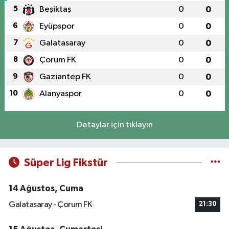
5
Beşiktaş
0
0
6
Eyüpspor
0
0
7
Galatasaray
0
0
8
Çorum FK
0
0
9
Gaziantep FK
0
0
10
Alanyaspor
0
0
Detaylar için tıklayın
Süper Lig Fikstür
14 Ağustos, Cuma
Galatasaray - Çorum FK
21:30