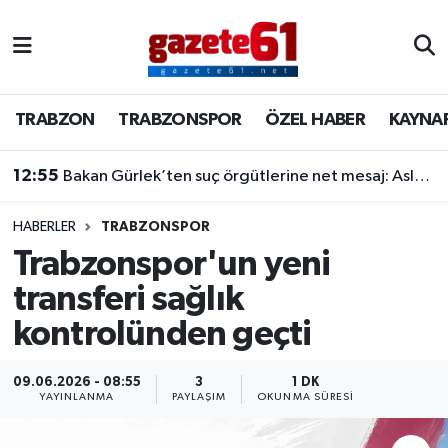
TRABZON
Trabzon Nöbetçi Eczaneler
TRABZON
TRABZONSPOR
ÖZEL HABER
KAYNA
TRABZONSPOR
Trabzon Hava Durumu
12:55
Bakan Gürlek’ten suç örgütlerine net mesaj: Asla meydanı boş sanmayın, devlet buradadır
ÖZEL HABER
Trabzon Namaz Vakitleri
KAYNAR KAZAN
Trabzon Trafik Yoğunluk Haritası
HABERLER
TRABZONSPOR
Trabzonspor'un yeni
SİYASET
Süper Lig Puan Durumu ve Fikstür
transferi sağlık
kontrolünden geçti
GÜNDEM
Tüm Manşetler
Son Dakika Haberleri
09.06.2026 - 08:55
3
1 DK
YAYINLANMA
PAYLAŞIM
OKUNMA SÜRESI
Haber Arşivi