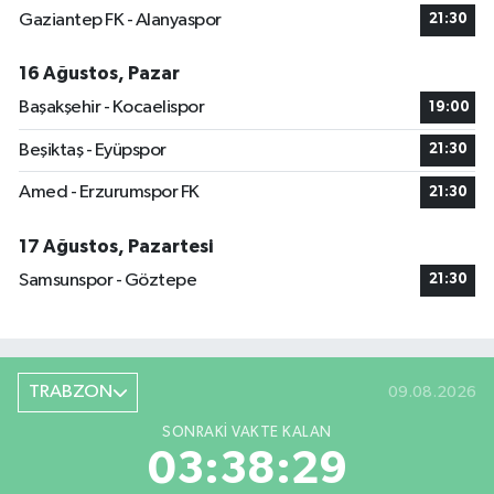
Gaziantep FK - Alanyaspor
21:30
16 Ağustos, Pazar
Başakşehir - Kocaelispor
19:00
Beşiktaş - Eyüpspor
21:30
Amed - Erzurumspor FK
21:30
17 Ağustos, Pazartesi
Samsunspor - Göztepe
21:30
TRABZON
09.08.2026
SONRAKI VAKTE KALAN
03:38:28