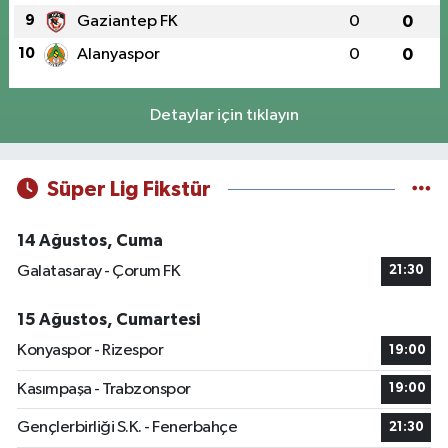
9
Gaziantep FK
0
0
10
Alanyaspor
0
0
Detaylar için tıklayın
Süper Lig Fikstür
14 Ağustos, Cuma
Galatasaray - Çorum FK
21:30
15 Ağustos, Cumartesi
Konyaspor - Rizespor
19:00
Kasımpaşa - Trabzonspor
19:00
Gençlerbirliği S.K. - Fenerbahçe
21:30