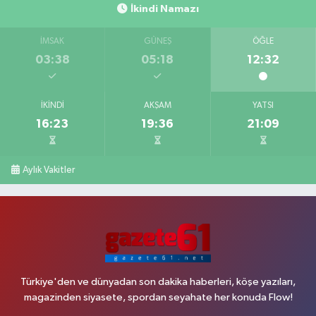
İkindi Namazı
İMSAK
GÜNEŞ
ÖĞLE
03:38
05:18
12:32
İKINDI
AKŞAM
YATSI
16:23
19:36
21:09
Aylık Vakitler
Türkiye'den ve dünyadan son dakika haberleri, köşe yazıları,
magazinden siyasete, spordan seyahate her konuda Flow!