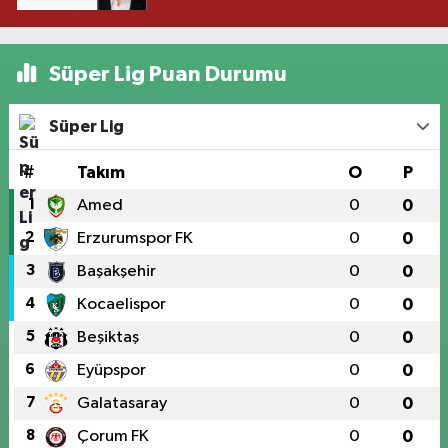
Süper Lig Puan Durumu
Süper Lig
#
Takım
O
P
1
Amed
0
0
2
Erzurumspor FK
0
0
3
Başakşehir
0
0
4
Kocaelispor
0
0
5
Beşiktaş
0
0
6
Eyüpspor
0
0
7
Galatasaray
0
0
8
Çorum FK
0
0