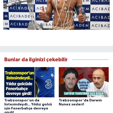
Bunlar da ilginizi çekebilir
Trabzonspor'un da
Trabzonspor'da Darwin
listesindeydi... Yıldız golcü
Nunez sesleri!
için Fenerbahçe devreye
girdi!