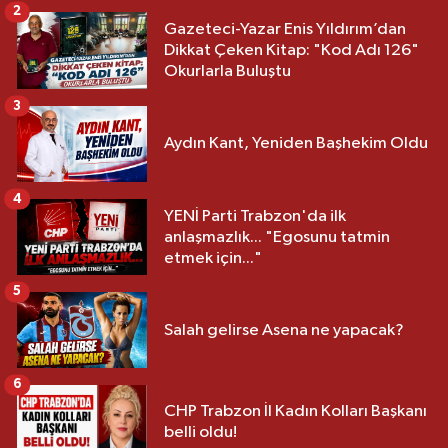
2
Gazeteci-Yazar Enis Yıldırım’dan
Dikkat Çeken Kitap: "Kod Adı 126"
Okurlarla Buluştu
3
Aydın Kant, Yeniden Başhekim Oldu
4
YENİ Parti Trabzon'da ilk
anlaşmazlık... "Egosunu tatmin
etmek için..."
5
Salah gelirse Asena ne yapacak?
6
CHP Trabzon İl Kadın Kolları Başkanı
belli oldu!