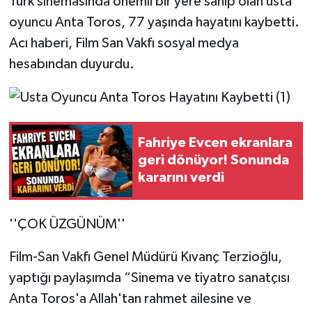
Türk sinemasında önemli bir yere sahip olan usta
oyuncu Anta Toros, 77 yaşında hayatını kaybetti.
Acı haberi, Film San Vakfı sosyal medya
hesabından duyurdu.
Fahriye Evcen ekranlara
geri dönüyor! Sonunda
kararını verdi
''ÇOK ÜZGÜNÜM''
Film-San Vakfı Genel Müdürü Kıvanç Terzioğlu,
yaptığı paylaşımda “Sinema ve tiyatro sanatçısı
Anta Toros'a Allah'tan rahmet ailesine ve