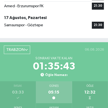
Amed - Erzurumspor FK
21:30
17 Ağustos, Pazartesi
Samsunspor - Göztepe
21:30
TRABZON
06.08.2026
SONRAKI VAKTE KALAN
01:35:43
Öğle Namazı
İMSAK
GÜNEŞ
ÖĞLE
03:33
05:15
12:32