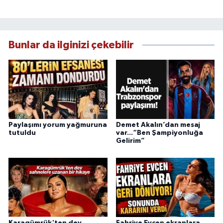
Bunlar da ilginizi çekebilir
Paylaşımı yorum yağmuruna
Demet Akalın’dan mesaj
tutuldu
var...“Ben Şampiyonluğa
Gelirim”