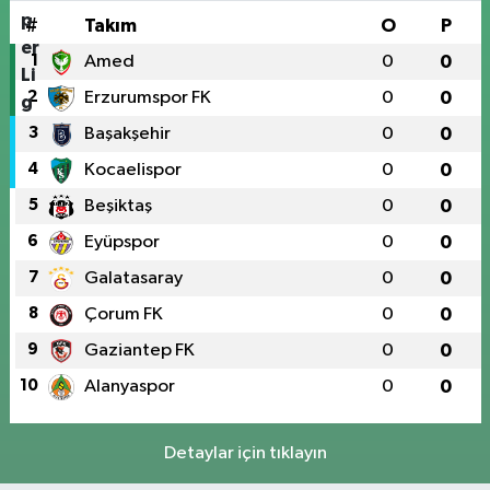
#
Takım
O
P
1
Amed
0
0
2
Erzurumspor FK
0
0
3
Başakşehir
0
0
4
Kocaelispor
0
0
5
Beşiktaş
0
0
6
Eyüpspor
0
0
7
Galatasaray
0
0
8
Çorum FK
0
0
9
Gaziantep FK
0
0
10
Alanyaspor
0
0
Detaylar için tıklayın