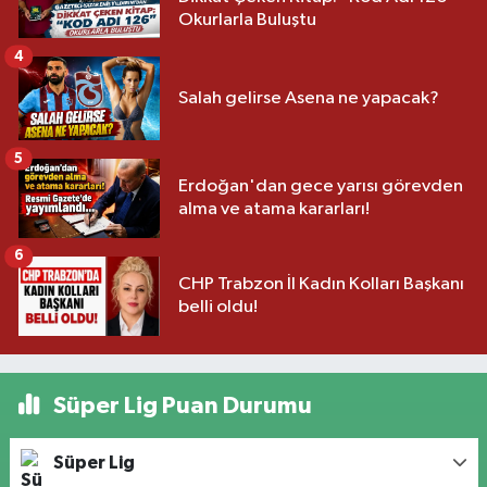
Okurlarla Buluştu
4
Salah gelirse Asena ne yapacak?
5
Erdoğan'dan gece yarısı görevden
alma ve atama kararları!
6
CHP Trabzon İl Kadın Kolları Başkanı
belli oldu!
Süper Lig Puan Durumu
Süper Lig