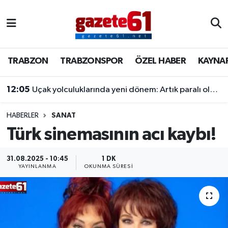
TRABZON
Trabzon Nöbetçi Eczaneler
TRABZON
TRABZONSPOR
ÖZEL HABER
KAYNA
TRABZONSPOR
Trabzon Hava Durumu
12:05
Uçak yolculuklarında yeni dönem: Artık paralı olacak
ÖZEL HABER
Trabzon Namaz Vakitleri
KAYNAR KAZAN
Trabzon Trafik Yoğunluk Haritası
HABERLER
SANAT
Türk sinemasının acı kaybı!
SİYASET
Süper Lig Puan Durumu ve Fikstür
31.08.2025 - 10:45
1 DK
YAYINLANMA
OKUNMA SÜRESI
GÜNDEM
Tüm Manşetler
Son Dakika Haberleri
Haber Arşivi