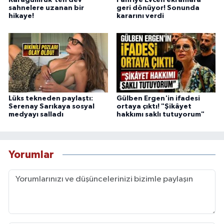
Karagümrük'ten dev
Fahriye Evcen ekranlara
sahnelere uzanan bir
geri dönüyor! Sonunda
hikaye!
kararını verdi
Lüks tekneden paylaştı:
Gülben Ergen'in ifadesi
Serenay Sarıkaya sosyal
ortaya çıktı! "Şikâyet
medyayı salladı
hakkımı saklı tutuyorum"
Yorumlar