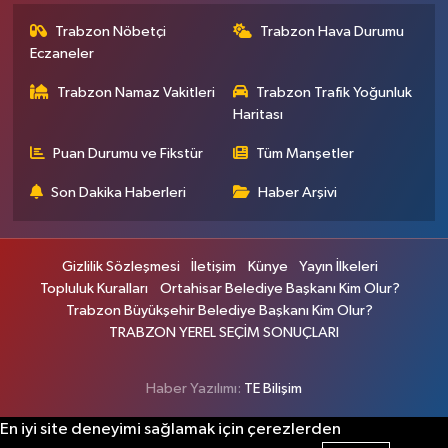
Trabzon Nöbetçi
Trabzon Hava Durumu
Eczaneler
Trabzon Namaz Vakitleri
Trabzon Trafik Yoğunluk
Haritası
Puan Durumu ve Fikstür
Tüm Manşetler
Son Dakika Haberleri
Haber Arşivi
Gizlilik Sözleşmesi
İletişim
Künye
Yayın İlkeleri
Topluluk Kuralları
Ortahisar Belediye Başkanı Kim Olur?
Trabzon Büyükşehir Belediye Başkanı Kim Olur?
TRABZON YEREL SEÇİM SONUÇLARI
Haber Yazılımı:
TE Bilişim
En iyi site deneyimi sağlamak için çerezlerden