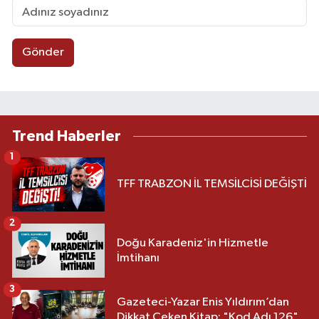
Gönder
Trend Haberler
1
TFF TRABZON İL TEMSİLCİSİ DEĞİŞTİ
2
Doğu Karadeniz'in Hizmetle
İmtihanı
3
Gazeteci-Yazar Enis Yıldırım’dan
Dikkat Çeken Kitap: "Kod Adı 126"