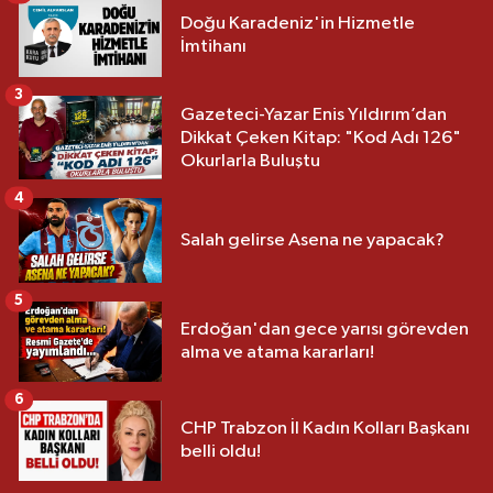
Doğu Karadeniz'in Hizmetle
İmtihanı
3
Gazeteci-Yazar Enis Yıldırım’dan
Dikkat Çeken Kitap: "Kod Adı 126"
Okurlarla Buluştu
4
Salah gelirse Asena ne yapacak?
5
Erdoğan'dan gece yarısı görevden
alma ve atama kararları!
6
CHP Trabzon İl Kadın Kolları Başkanı
belli oldu!