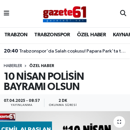
TRABZON
Trabzon Nöbetçi Eczaneler
TRABZON
TRABZONSPOR
ÖZEL HABER
KAYNA
TRABZONSPOR
Trabzon Hava Durumu
20:40
Trabzonspor'da Salah coşkusu! Papara Park'ta tarihi imza töreni
ÖZEL HABER
Trabzon Namaz Vakitleri
KAYNAR KAZAN
Trabzon Trafik Yoğunluk Haritası
HABERLER
ÖZEL HABER
10 NİSAN POLİSİN
SİYASET
Süper Lig Puan Durumu ve Fikstür
BAYRAMI OLSUN
GÜNDEM
Tüm Manşetler
07.04.2025 - 08:57
2 DK
YAYINLANMA
OKUNMA SÜRESI
Son Dakika Haberleri
Haber Arşivi