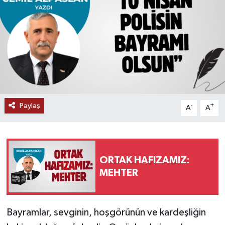
Paylaş
-
+
A
A
ORTAK HAFIZAMIZ:
MEHTER
Bayramlar, sevginin, hoşgörünün ve kardeşliğin