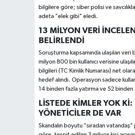
bilgilere göre; siber polisi ve savcılıkla
adeta "elek gibi" eledi.
13 MİLYON VERİ İNCELEN
BELİRLENDİ
Soruşturma kapsamında ulaşılan veri b
milyon 800 bin kullanıcı verisine ulaşı
bilgileri (TC Kimlik Numarası) net olar
hedef alındı. Operasyon sadece kullanıc
14 binden fazla yatırma ve 52 binden 
LİSTEDE KİMLER YOK Kİ
YÖNETİCİLER DE VAR
Skandalın boyutu "sıradan vatandaş" p
göre, tespit edilen 3 milyon kişi aras