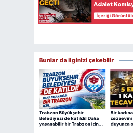
Adalet Komisy
İçeriği Görüntül
Bunlar da ilginizi çekebilir
Trabzon Büyükşehir
Bir kadına
Belediyesi de katıldı! Daha
cezaevini 
yaşanabilir bir Trabzon için...
duyunca ol