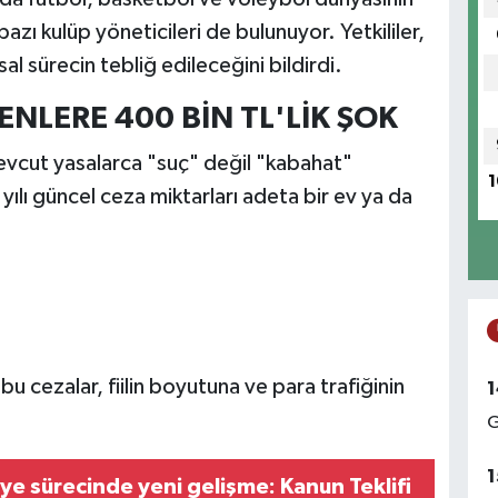
azı kulüp yöneticileri de bulunuyor. Yetkililer,
sal sürecin tebliğ edileceğini bildirdi.
ENLERE 400 BİN TL'LİK ŞOK
evcut yasalarca "suç" değil "kabahat"
1
lı güncel ceza miktarları adeta bir ev ya da
u cezalar, fiilin boyutuna ve para trafiğinin
1
G
1
ye sürecinde yeni gelişme: Kanun Teklifi