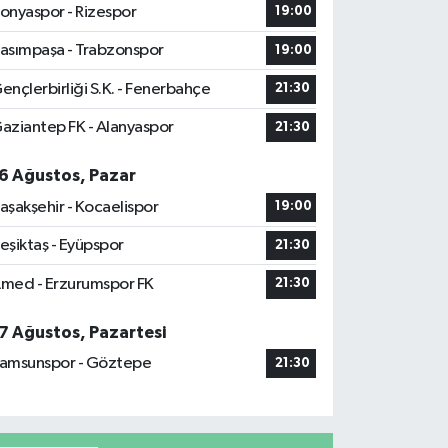
onyaspor - Rizespor
19:00
asımpaşa - Trabzonspor
19:00
ençlerbirliği S.K. - Fenerbahçe
21:30
aziantep FK - Alanyaspor
21:30
6 Ağustos, Pazar
aşakşehir - Kocaelispor
19:00
eşiktaş - Eyüpspor
21:30
med - Erzurumspor FK
21:30
7 Ağustos, Pazartesi
amsunspor - Göztepe
21:30