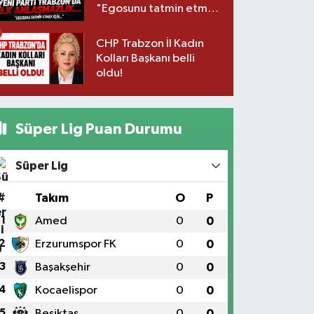
"Egosunu tatmin etmek
için..."
CHP Trabzon İl Kadın
Kolları Başkanı belli
oldu!
Süper Lig Puan Durumu
Süper Lig
#
Takım
O
P
1
Amed
0
0
2
Erzurumspor FK
0
0
3
Başakşehir
0
0
4
Kocaelispor
0
0
5
Beşiktaş
0
0