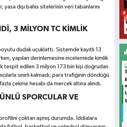
r, yasa dışı bahis sitelerinin veri tabanlarını
6
Dİ, 3 MİLYON TC KİMLİK
oyutu dudak uçuklattı. Sistemde kayıtlı 13
lırken, yapılan derinlemesine incelemede kimlik
ak tespit edilen 3 milyon 173 bin kişi doğrudan
ılarla sınırlı kalmadı; para trafiğinin döndüğü
fazla çekme hesabı da mercek altına alındı.
: ÜNLÜ SPORCULAR VE
rofilini çoktan aşmış durumda. İddialara
ında futbol, basketbol ve voleybol dünyasının