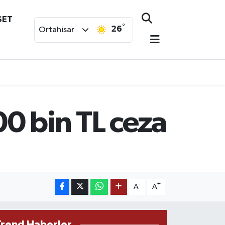
SET
°
26
Ortahisar
00 bin TL ceza
-
+
A
A
Trend Haberler