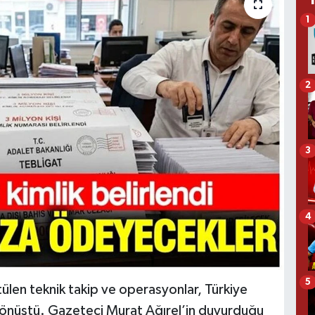
1
2
3
4
5
tülen teknik takip ve operasyonlar, Türkiye
 dönüştü. Gazeteci Murat Ağırel’in duyurduğu