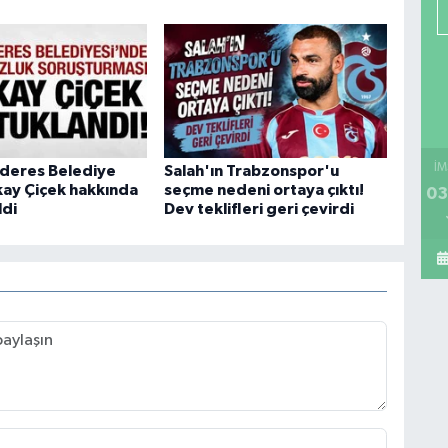
İM
deres Belediye
Salah'ın Trabzonspor'u
lkay Çiçek hakkında
seçme nedeni ortaya çıktı!
03
ldi
Dev teklifleri geri çevirdi