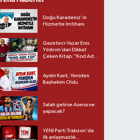
Doğu Karadeniz'in
Hizmetle İmtihanı
Gazeteci-Yazar Enis
Yıldırım’dan Dikkat
Çeken Kitap: "Kod Adı
126" Okurlarla Buluştu
Aydın Kant, Yeniden
Başhekim Oldu
Salah gelirse Asena ne
yapacak?
YENİ Parti Trabzon'da
ilk anlaşmazlık...