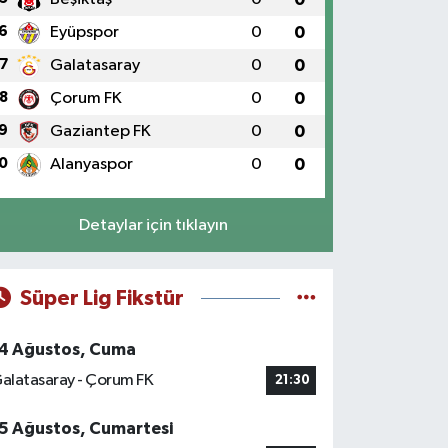
6
Eyüpspor
0
0
7
Galatasaray
0
0
8
Çorum FK
0
0
9
Gaziantep FK
0
0
0
Alanyaspor
0
0
Detaylar için tıklayın
Süper Lig Fikstür
4 Ağustos, Cuma
alatasaray - Çorum FK
21:30
5 Ağustos, Cumartesi