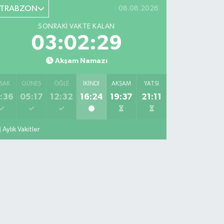
TRABZON
08.08.2026
SONRAKI VAKTE KALAN
03:02:28
Akşam Namazı
SAK
GÜNEŞ
ÖĞLE
İKINDI
AKŞAM
YATSI
:36
05:17
12:32
16:24
19:37
21:11
Aylık Vakitler