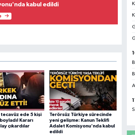
K
onu'nda kabul edildi
K
e
G
G
1
B
B
A
1
S
 tecavüz ede 5 kişi
Terörsüz Türkiye sürecinde
boyladı! Kararı
yeni gelişme: Kanun Teklifi
ay çıkardılar
Adalet Komisyonu'nda kabul
edildi