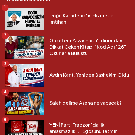
1
Doğu Karadeniz'in Hizmetle
İmtihanı
2
Gazeteci-Yazar Enis Yıldırım’dan
Dikkat Çeken Kitap: "Kod Adı 126"
Okurlarla Buluştu
3
Aydın Kant, Yeniden Başhekim Oldu
4
Salah gelirse Asena ne yapacak?
5
YENİ Parti Trabzon'da ilk
anlaşmazlık... "Egosunu tatmin