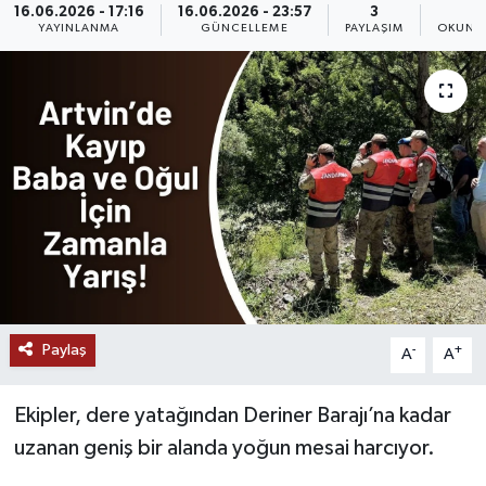
16.06.2026 - 17:16
16.06.2026 - 23:57
3
1
YAYINLANMA
GÜNCELLEME
PAYLAŞIM
OKUNMA
Paylaş
-
+
A
A
Ekipler, dere yatağından Deriner Barajı’na kadar
uzanan geniş bir alanda yoğun mesai harcıyor.