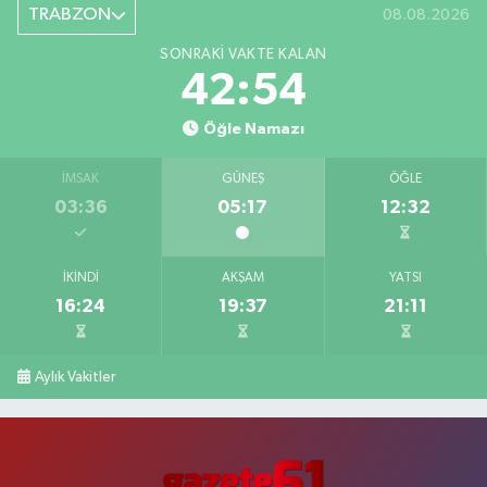
TRABZON
08.08.2026
SONRAKI VAKTE KALAN
42:53
Öğle Namazı
İMSAK
GÜNEŞ
ÖĞLE
03:36
05:17
12:32
İKINDI
AKŞAM
YATSI
16:24
19:37
21:11
Aylık Vakitler