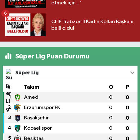
etmek için..."
6
CHP Trabzon İl Kadın Kolları Başkanı
belli oldu!
Süper Lig Puan Durumu
Süper Lig
#
Takım
O
P
1
Amed
0
0
2
Erzurumspor FK
0
0
3
Başakşehir
0
0
4
Kocaelispor
0
0
5
Beşiktaş
0
0