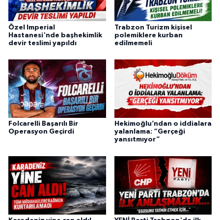
Özel Imperial
Trabzon Turizm kişisel
Hastanesi'nde başhekimlik
polemiklere kurban
devir teslimi yapıldı
edilmemeli
Folcarelli Başarılı Bir
Hekimoğlu’ndan o iddialara
Operasyon Geçirdi
yalanlama: “Gerçeği
yansıtmıyor”