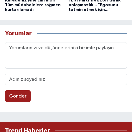
Karadeniz yine can aldı!
YENİ Parti Trabzon'da ilk
Tüm müdahalelere rağmen
anlaşmazlık... "Egosunu
kurtarılamadı
tatmin etmek için..."
Yorumlar
Gönder
Trend Haberler