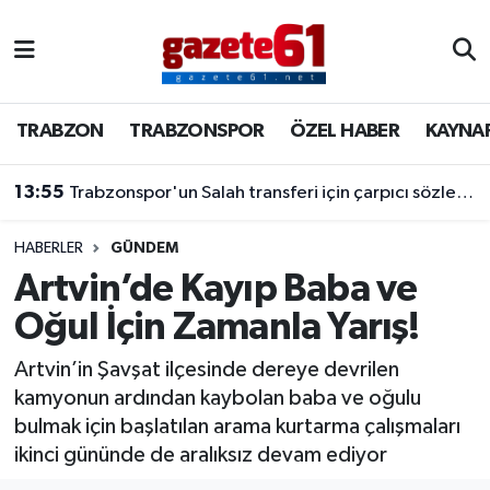
TRABZON
Trabzon Nöbetçi Eczaneler
TRABZON
TRABZONSPOR
ÖZEL HABER
KAYNA
TRABZONSPOR
Trabzon Hava Durumu
13:55
Trabzonspor'un Salah transferi için çarpıcı sözler! "Bu dünyaya bir mesajdır"
ÖZEL HABER
Trabzon Namaz Vakitleri
KAYNAR KAZAN
Trabzon Trafik Yoğunluk Haritası
HABERLER
GÜNDEM
Artvin’de Kayıp Baba ve
SİYASET
Süper Lig Puan Durumu ve Fikstür
Oğul İçin Zamanla Yarış!
GÜNDEM
Tüm Manşetler
Artvin’in Şavşat ilçesinde dereye devrilen
kamyonun ardından kaybolan baba ve oğulu
Son Dakika Haberleri
bulmak için başlatılan arama kurtarma çalışmaları
ikinci gününde de aralıksız devam ediyor
Haber Arşivi