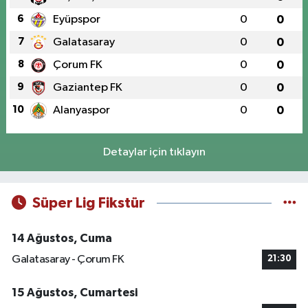
6
Eyüpspor
0
0
7
Galatasaray
0
0
8
Çorum FK
0
0
9
Gaziantep FK
0
0
10
Alanyaspor
0
0
Detaylar için tıklayın
Süper Lig Fikstür
14 Ağustos, Cuma
Galatasaray - Çorum FK
21:30
15 Ağustos, Cumartesi