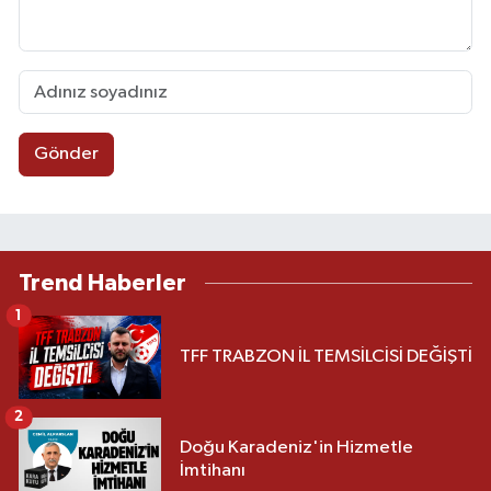
Gönder
Trend Haberler
1
TFF TRABZON İL TEMSİLCİSİ DEĞİŞTİ
2
Doğu Karadeniz'in Hizmetle
İmtihanı