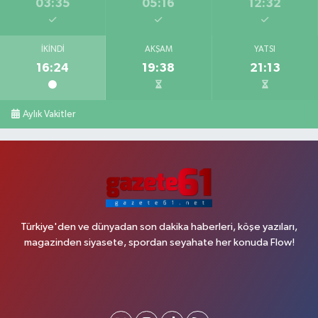
03:35
05:16
12:32
İKINDI
AKŞAM
YATSI
16:24
19:38
21:13
Aylık Vakitler
Türkiye'den ve dünyadan son dakika haberleri, köşe yazıları,
magazinden siyasete, spordan seyahate her konuda Flow!