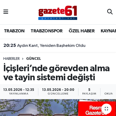
TRABZON
Trabzon Nöbetçi Eczaneler
TRABZON
TRABZONSPOR
ÖZEL HABER
KAYNA
TRABZONSPOR
Trabzon Hava Durumu
20:25
Aydın Kant, Yeniden Başhekim Oldu
ÖZEL HABER
Trabzon Namaz Vakitleri
KAYNAR KAZAN
Trabzon Trafik Yoğunluk Haritası
HABERLER
GÜNCEL
İçişleri’nde görevden alma
SİYASET
Süper Lig Puan Durumu ve Fikstür
ve tayin sistemi değişti
GÜNDEM
Tüm Manşetler
13.05.2026 - 12:35
13.05.2026 - 20:00
5
2
YAYINLANMA
GÜNCELLEME
PAYLAŞIM
OKUNMA
Son Dakika Haberleri
Haber Arşivi