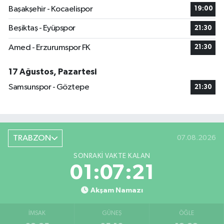
Başakşehir - Kocaelispor
19:00
Beşiktaş - Eyüpspor
21:30
Amed - Erzurumspor FK
21:30
17 Ağustos, Pazartesi
Samsunspor - Göztepe
21:30
TRABZON
07.08.2026
SONRAKI VAKTE KALAN
01:07:20
Akşam Namazı
İMSAK
GÜNEŞ
ÖĞLE