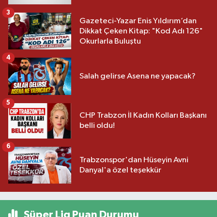
3
Gazeteci-Yazar Enis Yıldırım’dan
Dikkat Çeken Kitap: "Kod Adı 126"
Okurlarla Buluştu
4
Salah gelirse Asena ne yapacak?
5
CHP Trabzon İl Kadın Kolları Başkanı
belli oldu!
6
Trabzonspor'dan Hüseyin Avni
Danyal'a özel teşekkür
Süper Lig Puan Durumu