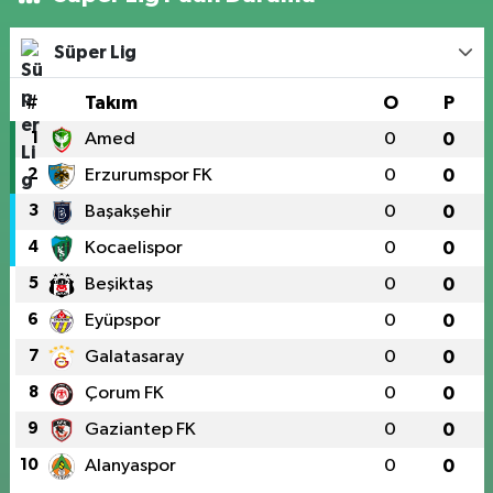
Süper Lig
#
Takım
O
P
1
Amed
0
0
2
Erzurumspor FK
0
0
3
Başakşehir
0
0
4
Kocaelispor
0
0
5
Beşiktaş
0
0
6
Eyüpspor
0
0
7
Galatasaray
0
0
8
Çorum FK
0
0
9
Gaziantep FK
0
0
10
Alanyaspor
0
0