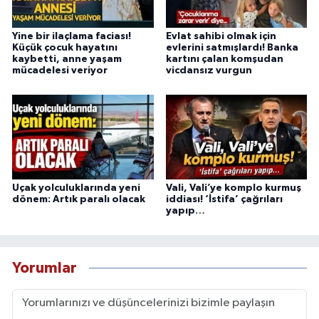
Yine bir ilaçlama faciası!
Evlat sahibi olmak için
Küçük çocuk hayatını
evlerini satmışlardı! Banka
kaybetti, anne yaşam
kartını çalan komşudan
mücadelesi veriyor
vicdansız vurgun
Uçak yolculuklarında yeni
Vali, Vali’ye komplo kurmuş
dönem: Artık paralı olacak
iddiası! ‘İstifa’ çağrıları
yapıp…
Yorumlar