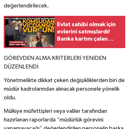
değerlendirilecek.
Evlat sahibi olmak için
evlerini satmışlardı!
Banka kartını çalan
komşudan vicdansız
vurgun
GÖREVDEN ALMA KRİTERLERİ YENİDEN
DÜZENLENDİ
Yönetmelikte dikkat çeken değişikliklerden biri de
müdür kadrolarından alınacak personele yönelik
oldu.
Mülkiye müfettişleri veya valiler tarafından
hazırlanan raporlarda “müdürlük görevini
yapamayacağı” değerlendirilen personelin başka