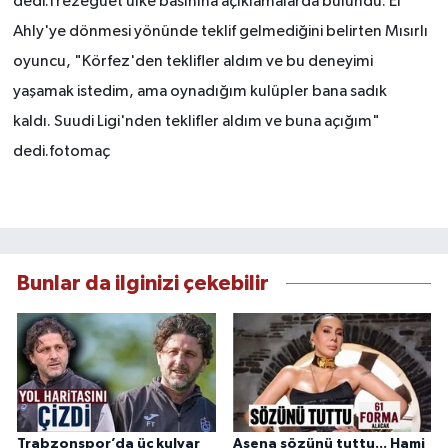
dedi.Trezeguet ülke basınına açıklamalarda bulundu. El
Ahly'ye dönmesi yönünde teklif gelmediğini belirten Mısırlı
oyuncu, "Körfez'den teklifler aldım ve bu deneyimi
yaşamak istedim, ama oynadığım kulüpler bana sadık
kaldı. Suudi Ligi'nden teklifler aldım ve buna açığım"
dedi.fotomaç
Bunlar da ilginizi çekebilir
Trabzonspor’da üç kulvar
Asena sözünü tuttu... Hami