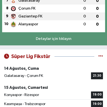
7
Galatasaray
0
0
8
Çorum FK
0
0
9
Gaziantep FK
0
0
10
Alanyaspor
0
0
Detaylar için tıklayın
Süper Lig Fikstür
14 Ağustos, Cuma
Galatasaray - Çorum FK
21:30
15 Ağustos, Cumartesi
Konyaspor - Rizespor
19:00
Kasımpaşa - Trabzonspor
19:00