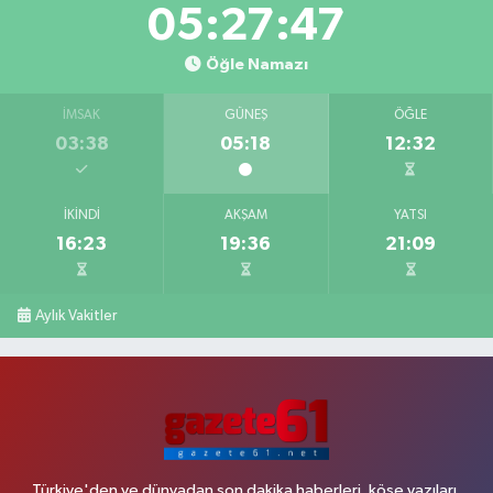
05:27:46
Öğle Namazı
İMSAK
GÜNEŞ
ÖĞLE
03:38
05:18
12:32
İKINDI
AKŞAM
YATSI
16:23
19:36
21:09
Aylık Vakitler
Türkiye'den ve dünyadan son dakika haberleri, köşe yazıları,