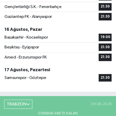
Gençlerbirliği S.K. - Fenerbahçe
21:30
Gaziantep FK - Alanyaspor
21:30
16 Ağustos, Pazar
Başakşehir - Kocaelispor
19:00
Beşiktaş - Eyüpspor
21:30
Amed - Erzurumspor FK
21:30
17 Ağustos, Pazartesi
Samsunspor - Göztepe
21:30
TRABZON
09.08.2026
SONRAKI VAKTE KALAN