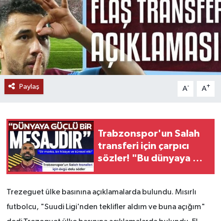
Paylaş
-
+
A
A
Trabzonspor'un Salah
transferi için çarpıcı
sözler! "Bu dünyaya bir
mesajdır"
Trezeguet ülke basınına açıklamalarda bulundu. Mısırlı
futbolcu, "Suudi Ligi'nden teklifler aldım ve buna açığım"