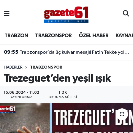
TRABZON
Trabzon Nöbetçi Eczaneler
TRABZON
TRABZONSPOR
ÖZEL HABER
KAYNA
TRABZONSPOR
Trabzon Hava Durumu
09:55
Trabzonspor’da üç kulvar mesajı! Fatih Tekke yol haritasını açıkladı
ÖZEL HABER
Trabzon Namaz Vakitleri
KAYNAR KAZAN
Trabzon Trafik Yoğunluk Haritası
HABERLER
TRABZONSPOR
Trezeguet’den yeşil ışık
SİYASET
Süper Lig Puan Durumu ve Fikstür
15.06.2024 - 11:02
1 DK
YAYINLANMA
OKUNMA SÜRESI
GÜNDEM
Tüm Manşetler
Son Dakika Haberleri
Haber Arşivi