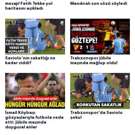
mesajı! Fatih Tekke yol
Mandıralı son sözü söyledi
haritasını açıkladı
Saviolo'nın sakatlığı ne
Trabzonspor jübile
kadar ciddi?
maçında mağlup oldu!
İsmail Köybaşı
Trabzonspor’da Saviolo
gözyaşlarıyla futbola veda
şoku!
etti: Jübile maçında
duygusal anlar