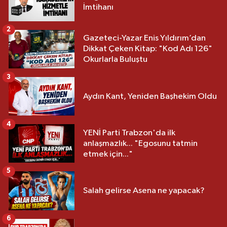
İmtihanı
2
Gazeteci-Yazar Enis Yıldırım’dan
Dikkat Çeken Kitap: "Kod Adı 126"
Okurlarla Buluştu
3
Aydın Kant, Yeniden Başhekim Oldu
4
YENİ Parti Trabzon'da ilk
anlaşmazlık... "Egosunu tatmin
etmek için..."
5
Salah gelirse Asena ne yapacak?
6