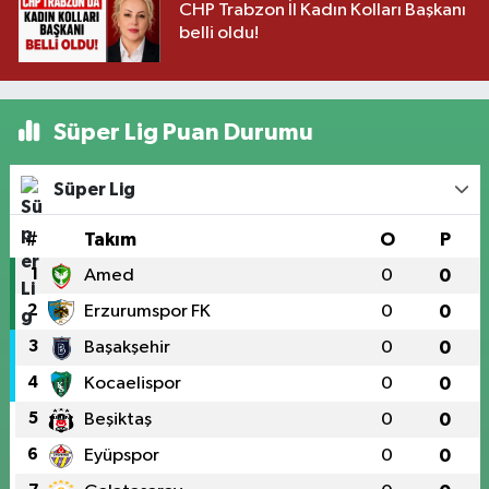
CHP Trabzon İl Kadın Kolları Başkanı
belli oldu!
Süper Lig Puan Durumu
Süper Lig
#
Takım
O
P
1
Amed
0
0
2
Erzurumspor FK
0
0
3
Başakşehir
0
0
4
Kocaelispor
0
0
5
Beşiktaş
0
0
6
Eyüpspor
0
0