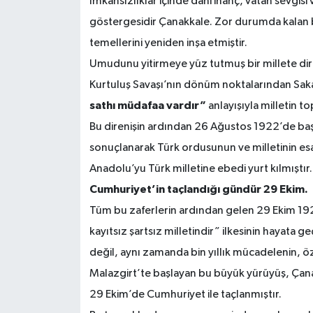
İmkânsızlıklar içinde dahi inanç, vatan sevgisi
göstergesidir Çanakkale. Zor durumda kalan b
temellerini yeniden inşa etmiştir.
Umudunu yitirmeye yüz tutmuş bir millete diri
Kurtuluş Savaşı’nın dönüm noktalarından Sa
sathı müdafaa vardır”
anlayışıyla milletin t
Bu direnişin ardından 26 Ağustos 1922’de baş
sonuçlanarak Türk ordusunun ve milletinin esa
Anadolu’yu Türk milletine ebedi yurt kılmıştır.
Cumhuriyet’in taçlandığı gündür 29 Ekim.
Tüm bu zaferlerin ardından gelen 29 Ekim 1923
kayıtsız şartsız milletindir” ilkesinin hayata 
değil, aynı zamanda bin yıllık mücadelenin, 
Malazgirt’te başlayan bu büyük yürüyüş, Çan
29 Ekim’de Cumhuriyet ile taçlanmıştır.