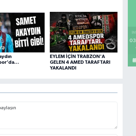
İM
03
aydın
EYLEM İÇİN TRABZON'A
por’da…
GELEN 4 AMED TARAFTARI
YAKALANDI