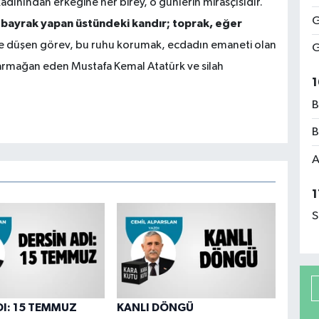
adınından erkeğine her birey, o günlerin mirasçısıdır.
G
 bayrak yapan üstündeki kandır; toprak, eğer
e düşen görev, bu ruhu korumak, ecdadın emaneti olan
G
i armağan eden Mustafa Kemal Atatürk ve silah
1
B
B
A
1
S
DI: 15 TEMMUZ
KANLI DÖNGÜ