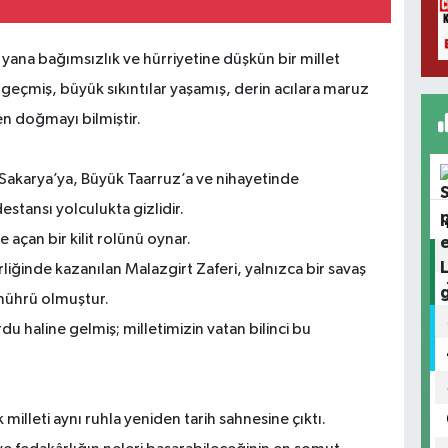
 yana bağımsızlık ve hürriyetine düşkün bir millet
geçmiş, büyük sıkıntılar yaşamış, derin acılara maruz
en doğmayı bilmiştir.
Sakarya’ya, Büyük Taarruz’a ve nihayetinde
stansı yolculukta gizlidir.
 açan bir kilit rolünü oynar.
iğinde kazanılan Malazgirt Zaferi, yalnızca bir savaş
n mührü olmuştur.
u haline gelmiş; milletimizin vatan bilinci bu
milleti aynı ruhla yeniden tarih sahnesine çıktı.