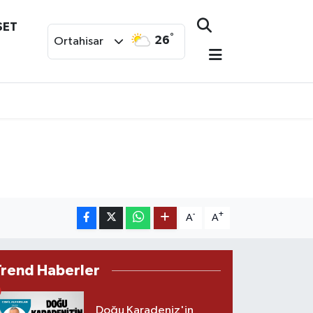
SET
°
26
Ortahisar
-
+
A
A
Trend Haberler
Doğu Karadeniz'in