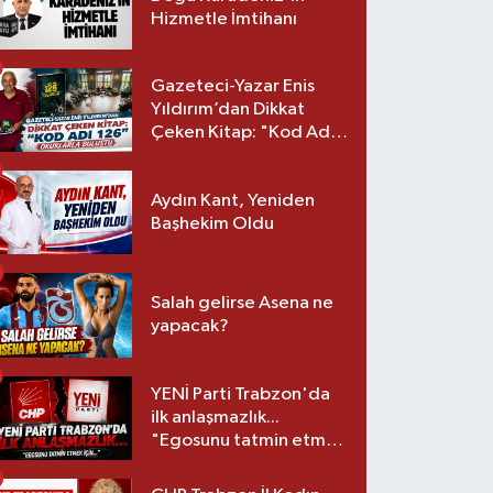
Hizmetle İmtihanı
Gazeteci-Yazar Enis
Yıldırım’dan Dikkat
Çeken Kitap: "Kod Adı
126" Okurlarla Buluştu
Aydın Kant, Yeniden
Başhekim Oldu
Salah gelirse Asena ne
yapacak?
YENİ Parti Trabzon'da
ilk anlaşmazlık...
"Egosunu tatmin etmek
için..."