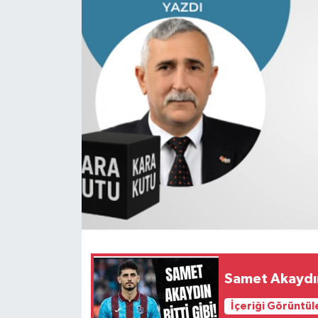
Samet Akaydı
İçeriği Görüntül