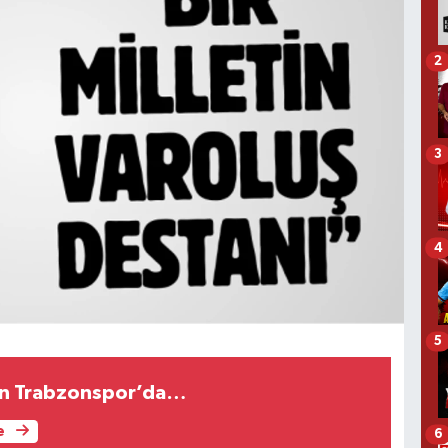
2
3
4
5
n Trabzonspor’da…
e
6