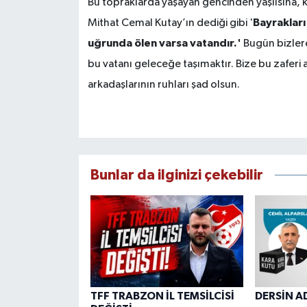
Bu topraklarda yaşayan gencinden yaşlısına, k
Bayrakları
Mithat Cemal Kutay’ın dediği gibi '
uğrunda ölen varsa vatandır.'
Bugün bizler
bu vatanı geleceğe taşımaktır. Bize bu zafer
arkadaşlarının ruhları şad olsun.
Bunlar da ilginizi çekebilir
TFF TRABZON İL TEMSİLCİSİ
DERSİN A