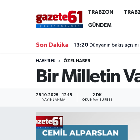
TRABZON
TRAB
TRABZON
Trabzon Nöbetçi Eczaneler
GÜNDEM
TRABZONSPOR
Trabzon Hava Durumu
Son Dakika
13:20
Dünyanın bakış açısını
ÖZEL HABER
Trabzon Namaz Vakitleri
HABERLER
ÖZEL HABER
Bir Milletin 
KAYNAR KAZAN
Trabzon Trafik Yoğunluk Haritası
SİYASET
Süper Lig Puan Durumu ve Fikstür
28.10.2025 - 12:15
2 DK
YAYINLANMA
OKUNMA SÜRESI
GÜNDEM
Tüm Manşetler
Son Dakika Haberleri
Haber Arşivi