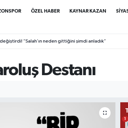
ZONSPOR
ÖZEL HABER
KAYNAR KAZAN
SİYA
 değiştirdi! “Salah’ın neden gittiğini şimdi anladık”
Varoluş Destanı
1