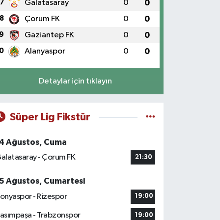
7
Galatasaray
0
0
8
Çorum FK
0
0
9
Gaziantep FK
0
0
0
Alanyaspor
0
0
Detaylar için tıklayın
Süper Lig Fikstür
4 Ağustos, Cuma
alatasaray - Çorum FK
21:30
5 Ağustos, Cumartesi
onyaspor - Rizespor
19:00
asımpaşa - Trabzonspor
19:00