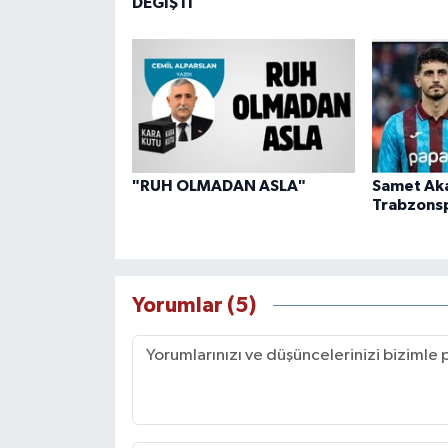
DEĞİŞTİ
"RUH OLMADAN ASLA"
Samet Ak
Trabzons
Yorumlar (5)