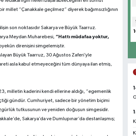
 ve fedakârlığın neleri başarabileceğinin en somut
ir millet “Çanakkale geçilmez” diyerek bağımsızlığının
lişin son noktasıdır Sakarya ve Büyük Taarruz.
1
“Hattı müdafaa yoktur,
karya Meydan Muharebesi,
opyekûn direnişini simgelemiştir.
layan Büyük Taarruz, 30 Ağustos Zaferi’yle
reti asla kabul etmeyeceğini tüm dünyaya ilan etmiş,
1
, milletin kaderini kendi ellerine aldığı, “egemenlik
G
geçtiği gündür. Cumhuriyet, sadece bir yönetim biçimi
özgürlük tutkusunun ve yeniden doğuşun simgesidir.
1
akkale’de, Sakarya’da ve Dumlupınar’da destanlaşmış;
K
K