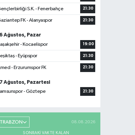
ençlerbirliği S.K. - Fenerbahçe
21:30
aziantep FK - Alanyaspor
21:30
6 Ağustos, Pazar
aşakşehir - Kocaelispor
19:00
eşiktaş - Eyüpspor
21:30
med - Erzurumspor FK
21:30
7 Ağustos, Pazartesi
amsunspor - Göztepe
21:30
TRABZON
08.08.2026
SONRAKI VAKTE KALAN