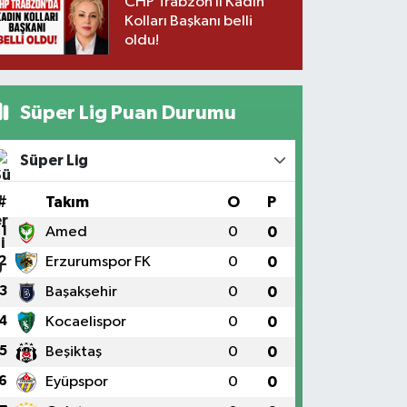
CHP Trabzon İl Kadın
Kolları Başkanı belli
oldu!
Süper Lig Puan Durumu
Süper Lig
#
Takım
O
P
1
Amed
0
0
2
Erzurumspor FK
0
0
3
Başakşehir
0
0
4
Kocaelispor
0
0
5
Beşiktaş
0
0
6
Eyüpspor
0
0